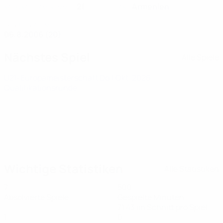
21
Armenien
NATIONALTEAM-NUMMER
LAND
GEBURTSDATUM
06.8.2006 (20)
Nächstes Spiel
Alle Spiele
U21-Europameisterschaft
Do 1 Okt. 2026
·
Qualifikationsrunde
Wichtige Statistiken
Alle Statistiken
7
500
Absolvierte Spiele
Gespielte Minuten
71,43 im Schnitt pro Spiel
1
0