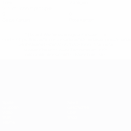
Tore
Vorlagen
0,15 im Schnitt pro Spiel
0
0
Gelbe Karten
Rote Karten
* Bis auf Weiteres ausgeschlossen. <a
href='https://de.uefa.com/insideuefa/mediaservices/medi
148df89ea5e1-8fa63590fb30-1000--fifa-uefa-
suspendieren-russische-vereine-und-
nationalmannschaft/'>Mehr hier</a>
UEFA-U21-Europameisterscha
Spiele
News
Gruppen
Geschichte
Video
Über
Stat.
Shop
Teams