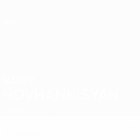
Direkt
zum
Hauptinhalt
UEFA-U21-Europameisterschaft
NAREK
Narek Hovhannisyan Stat. 2027
HOVHANNISYAN
Armenien
Überblick
Statistiken
Spiele
Stürmer
KLUBPOSITION
NATIONALTEAMPOSITION
Mittelfeldspieler