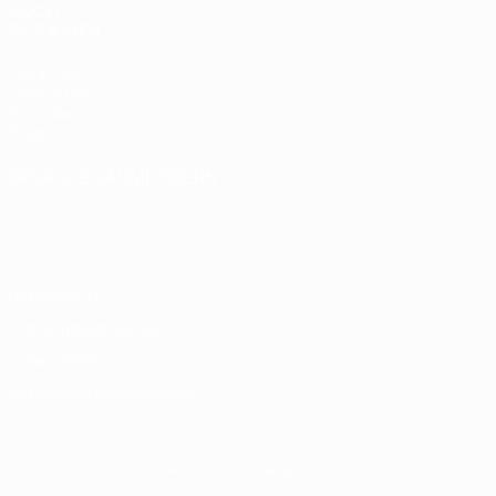
AUCH
BESUCHEN
UEFA.com
UEFA-Stiftung
für Kinder
Shop
SPRACHE &AUML;NDERN
Deutsch
English
Français
Deutsch
Русский
Español
Italiano
Português
Datenschutz
Nutzungsbedingungen
Cookie-Politik
Datenschutzeinstellungen
© 1998-2026 UEFA. Alle Rechte vorbehalten