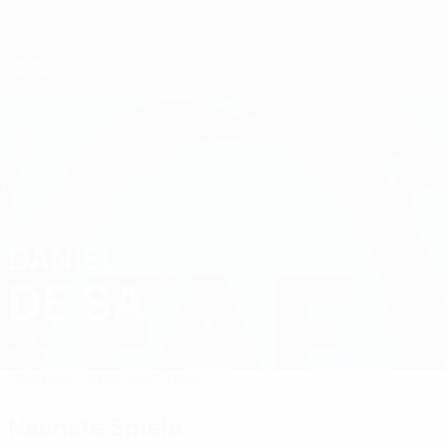
Direkt
zum
Hauptinhalt
UEFA-U21-Europameisterschaft
DANIEL
Daniel De Sa Stat. 2027
DE SA
Andorra
Überblick
Statistiken
Spiele
Nächste Spiele