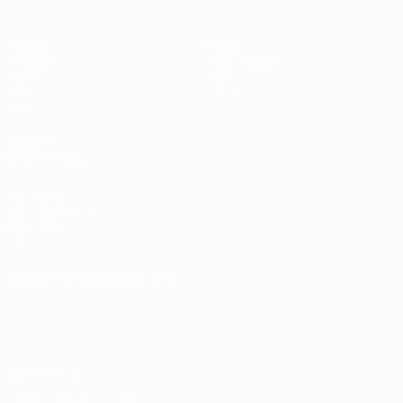
Spiele
News
Gruppen
Geschichte
Video
Über
Stat.
Shop
Teams
AUCH
BESUCHEN
UEFA.com
UEFA-Stiftung
für Kinder
Shop
SPRACHE &AUML;NDERN
Deutsch
English
Français
Deutsch
Русский
Español
Italiano
Português
Datenschutz
Nutzungsbedingungen