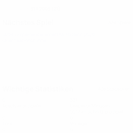
31.1.2005 (21)
GEBURTSDATUM
Nächstes Spiel
Alle Spiele
U21-Europameisterschaft
Mi 30 Sept. 2026
·
Qualifikationsrunde
Wichtige Statistiken
Alle Statistiken
6
331
Absolvierte Spiele
Gespielte Minuten
55,17 im Schnitt pro Spiel
0
0
Tore
Vorlagen
0
0