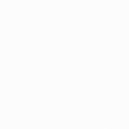
UEFA.com
UEFA-Stiftung
für Kinder
Shop
SPRACHE &AUML;NDERN
Deutsch
English
Français
Deutsch
Русский
Español
Italiano
Português
Datenschutz
Nutzungsbedingungen
Cookie-Politik
Datenschutzeinstellungen
© 1998-2026 UEFA. Alle Rechte vorbehalten
Der Name UEFA, das UEFA-Logo und alle Marken von UEFA-
Wettbewerben sind geschützte Marken und/oder von der UEFA
urheberrechtlich geschützt. Sie dürfen nicht für kommerzielle