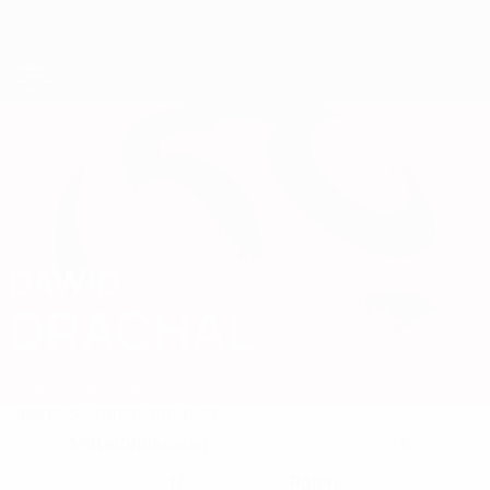
Direkt
zum
Hauptinhalt
UEFA-U21-Europameisterschaft
DAWID
Dawid Drachal Stat. 2027
DRACHAL
Polen
Jagiellonia
Überblick
Statistiken
Spiele
Mittelfeldspieler
8
POSITION
KLUB-RÜCKENNUMMER
17
Polen
NATIONALTEAM-NUMMER
LAND