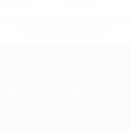
Gelbe Karten
Rote Karten
* Bis auf Weiteres ausgeschlossen. <a
href='https://de.uefa.com/insideuefa/mediaservices/medi
148df89ea5e1-8fa63590fb30-1000--fifa-uefa-
suspendieren-russische-vereine-und-
nationalmannschaft/'>Mehr hier</a>
UEFA-U21-Europameisterscha
Spiele
News
Gruppen
Geschichte
Video
Über
Stat.
Shop
Teams
AUCH
BESUCHEN