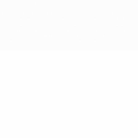
© 1998-2026 UEFA. Alle Rechte vorbehalten
Der Name UEFA, das UEFA-Logo und alle Marken von UEFA-
Wettbewerben sind geschützte Marken und/oder von der UEFA
urheberrechtlich geschützt. Sie dürfen nicht für kommerzielle
Zwecke verwendet werden. Mit der Verwendung von UEFA.com
erklären Sie sich mit den Nutzungsbedingungen und der
Datenschutzpolitik für die Website einverstanden.