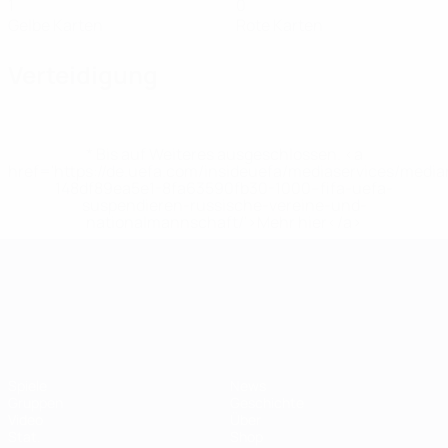
1
0
Gelbe Karten
Rote Karten
Verteidigung
* Bis auf Weiteres ausgeschlossen. <a
href='https://de.uefa.com/insideuefa/mediaservices/medi
148df89ea5e1-8fa63590fb30-1000--fifa-uefa-
suspendieren-russische-vereine-und-
nationalmannschaft/'>Mehr hier</a>
UEFA-U21-Europameisterscha
Spiele
News
Gruppen
Geschichte
Video
Über
Stat.
Shop