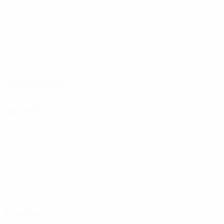
Absolvierte Spiele
Gespielte Minuten
84,2 im Schnitt pro Spiel
0
0
Tore
Vorlagen
1
0
Gelbe Karten
Rote Karten
0,2 im Schnitt pro Spiel
Verteilung
Angriff
Karten