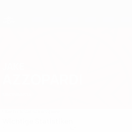
Direkt
zum
Hauptinhalt
UEFA-U21-Europameisterschaft
JAKE
Jake Azzopardi Stat. 2027
AZZOPARDI
Malta
Valletta
Vergleichen
Überblick
Statistiken
Spiele
Wichtige Statistiken
5
421