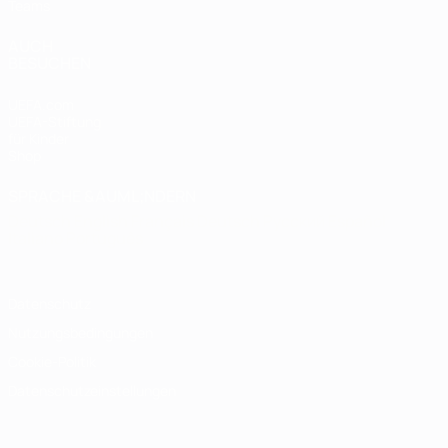
Teams
AUCH
BESUCHEN
UEFA.com
UEFA-Stiftung
für Kinder
Shop
SPRACHE &AUML;NDERN
Deutsch
English
Français
Deutsch
Русский
Español
Italiano
Português
Datenschutz
Nutzungsbedingungen
Cookie-Politik
Datenschutzeinstellungen