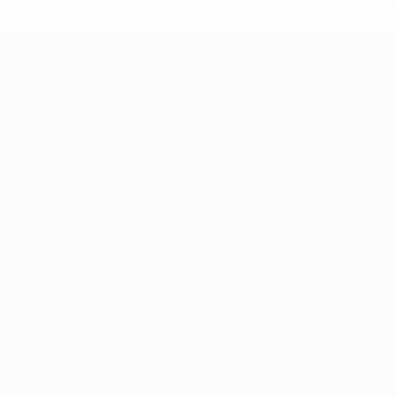
* Bis auf Weiteres ausgeschlossen. <a href='https://de.
UEFA-U21-Europameisterscha
Spiele
Gruppen
Video
Stat.
Teams
AUCH BESUCHEN
UEFA.com
UEFA-Stiftung für Kinder
Shop
SPRACHE &AUML;NDERN
Deutsch
English
Français
Deutsch
Русский
Español
Italiano