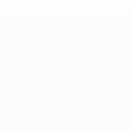
uefa.com/insideuefa/mediaservices/mediareleases/news/0272
russische-vereine-und-nationalmannschaft/'>Mehr hier</a
ft
News
Geschichte
Über
Shop
Português