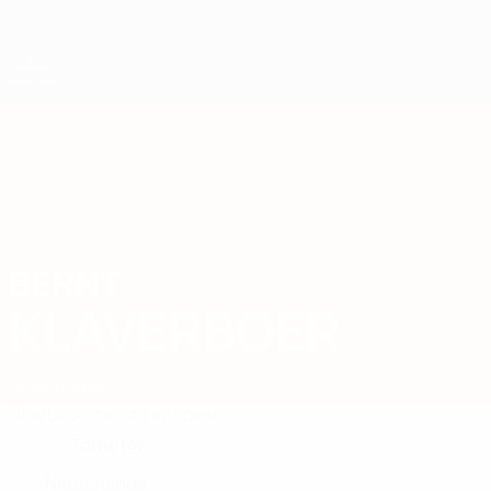
Direkt
zum
Hauptinhalt
UEFA-U21-Europameisterschaft
BERNT
Bernt Klaverboer Stat. 2027
KLAVERBOER
Niederlande
Überblick
Statistiken
Spiele
Torhüter
POSITION
Niederlande
LAND