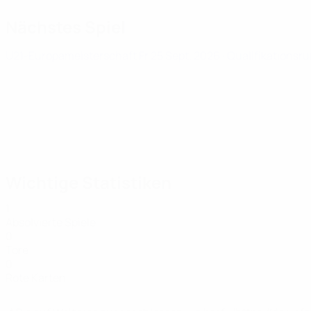
Nächstes Spiel
U21-Europameisterschaft
Fr 25 Sept. 2026
· Qualifikationsr
Wichtige Statistiken
1
Absolvierte Spiele
0
Tore
0
Rote Karten