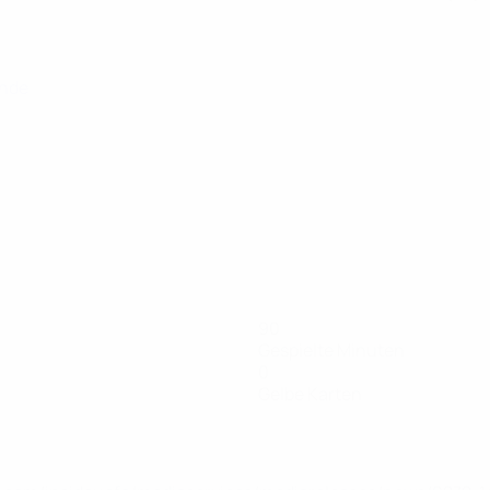
unde
90
Gespielte Minuten
0
Gelbe Karten