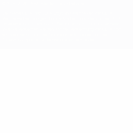
© 1998-2026 UEFA. Alle Rechte vorbehalten
Der Name UEFA, das UEFA-Logo und alle Marken von UEFA-
Wettbewerben sind geschützte Marken und/oder von der UEFA
urheberrechtlich geschützt. Sie dürfen nicht für kommerzielle
Zwecke verwendet werden. Mit der Verwendung von UEFA.com
erklären Sie sich mit den Nutzungsbedingungen und der
Datenschutzpolitik für die Website einverstanden.