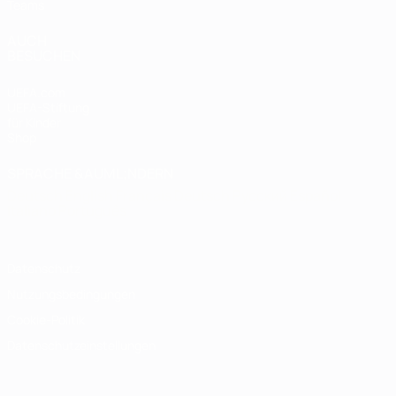
Teams
AUCH
BESUCHEN
UEFA.com
UEFA-Stiftung
für Kinder
Shop
SPRACHE &AUML;NDERN
Deutsch
English
Français
Deutsch
Русский
Español
Italiano
Português
Datenschutz
Nutzungsbedingungen
Cookie-Politik
Datenschutzeinstellungen