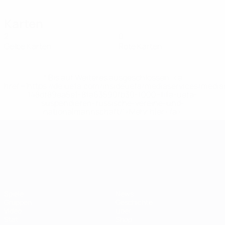
Karten
2
0
Gelbe Karten
Rote Karten
* Bis auf Weiteres ausgeschlossen. <a
href='https://de.uefa.com/insideuefa/mediaservices/medi
148df89ea5e1-8fa63590fb30-1000--fifa-uefa-
suspendieren-russische-vereine-und-
nationalmannschaft/'>Mehr hier</a>
UEFA-U21-Europameisterscha
Spiele
News
Gruppen
Geschichte
Video
Über
Stat.
Shop