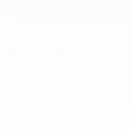
Direkt
zum
Hauptinhalt
UEFA-U21-Europameisterschaft
BRUNO
Bruno Ogbus Stat. 2027
OGBUS
Schweiz
Freiburg
Vergleichen
Überblick
Statistiken
Spiele
Wichtige Statistiken
7
541