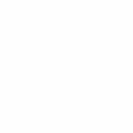
Absolvierte Spiele
Gespielte Minuten
24,6 im Schnitt pro Spiel
0
0
Tore
Vorlagen
0
0
Gelbe Karten
Rote Karten
Verteilung
Angriff
Karten
0
0