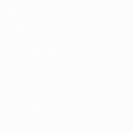
AUCH
BESUCHEN
UEFA.com
UEFA-Stiftung
für Kinder
Shop
SPRACHE &AUML;NDERN
Deutsch
English
Français
Deutsch
Русский
Español
Italiano
Português
Datenschutz
Nutzungsbedingungen
Cookie-Politik
Datenschutzeinstellungen
© 1998-2026 UEFA. Alle Rechte vorbehalten