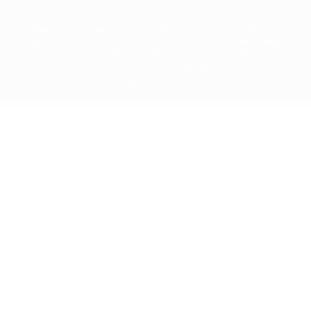
Der Name UEFA, das UEFA-Logo und alle Marken von UEFA-
Wettbewerben sind geschützte Marken und/oder von der UEFA
urheberrechtlich geschützt. Sie dürfen nicht für kommerzielle
Zwecke verwendet werden. Mit der Verwendung von UEFA.com
erklären Sie sich mit den Nutzungsbedingungen und der
Datenschutzpolitik für die Website einverstanden.