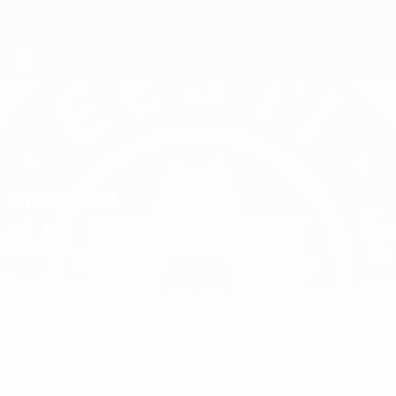
Direkt
zum
Hauptinhalt
UEFA-U21-Europameisterschaft
MAKSIM
Maksim Kalimullin Stat. 2027
KALIMULLIN
Estland
Flora Tallinn
Vergleichen
Überblick
Statistiken
Spiele
Wichtige Statistiken
3
123