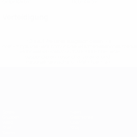
Gelbe Karten
Rote Karten
Verteidigung
* Bis auf Weiteres ausgeschlossen. <a
href='https://de.uefa.com/insideuefa/mediaservices/medi
148df89ea5e1-8fa63590fb30-1000--fifa-uefa-
suspendieren-russische-vereine-und-
nationalmannschaft/'>Mehr hier</a>
UEFA-U21-Europameisterscha
Spiele
News
Gruppen
Geschichte
Video
Über
Stat.
Shop
Teams