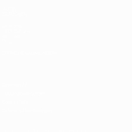
AUCH
BESUCHEN
UEFA.com
UEFA-Stiftung
für Kinder
Shop
SPRACHE &AUML;NDERN
Deutsch
English
Français
Deutsch
Русский
Español
Italiano
Português
Datenschutz
Nutzungsbedingungen
Cookie-Politik
Datenschutzeinstellungen
© 1998-2026 UEFA. Alle Rechte vorbehalten