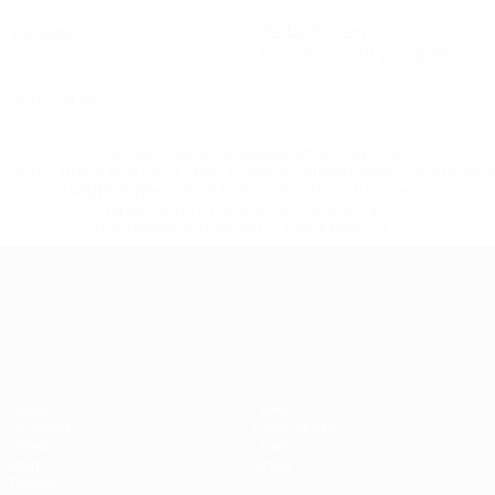
0
1
Vorlagen
Gelbe Karten
0,17 im Schnitt pro Spiel
0
Rote Karten
* Bis auf Weiteres ausgeschlossen. <a
href='https://de.uefa.com/insideuefa/mediaservices/medi
148df89ea5e1-8fa63590fb30-1000--fifa-uefa-
suspendieren-russische-vereine-und-
nationalmannschaft/'>Mehr hier</a>
UEFA-U21-Europameisterscha
Spiele
News
Gruppen
Geschichte
Video
Über
Stat.
Shop
Teams