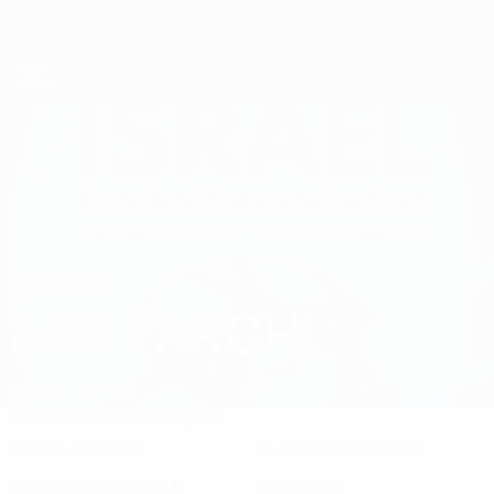
Direkt
zum
Hauptinhalt
UEFA-U21-Europameisterschaft
SAIED
Saied Abu Farchi Stat. 2027
ABU FARCHI
Israel
M. Tel-Aviv
Überblick
Statistiken
Spiele
Stürmer
34
POSITION
KLUB-RÜCKENNUMMER
11
Israel
NATIONALTEAM-NUMMER
LAND