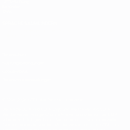
UEFA-Stiftung
für Kinder
Shop
SPRACHE &AUML;NDERN
Deutsch
English
Français
Deutsch
Русский
Español
Italiano
Português
Datenschutz
Nutzungsbedingungen
Cookie-Politik
Datenschutzeinstellungen
© 1998-2026 UEFA. Alle Rechte vorbehalten
Der Name UEFA, das UEFA-Logo und alle Marken von UEFA-
Wettbewerben sind geschützte Marken und/oder von der UEFA
urheberrechtlich geschützt. Sie dürfen nicht für kommerzielle
Zwecke verwendet werden. Mit der Verwendung von UEFA.com
erklären Sie sich mit den Nutzungsbedingungen und der