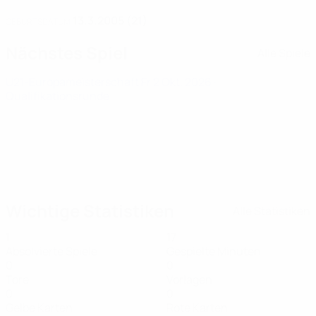
13.3.2005 (21)
GEBURTSDATUM
Nächstes Spiel
Alle Spiele
U21-Europameisterschaft
Fr 2 Okt. 2026
·
Qualifikationsrunde
Wichtige Statistiken
Alle Statistiken
1
17
Absolvierte Spiele
Gespielte Minuten
0
0
Tore
Vorlagen
0
0
Gelbe Karten
Rote Karten