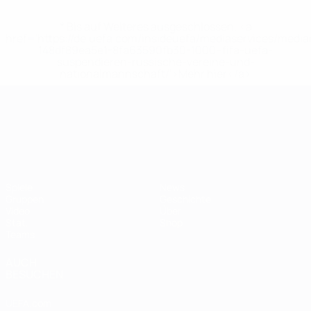
* Bis auf Weiteres ausgeschlossen. <a
href='https://de.uefa.com/insideuefa/mediaservices/medi
148df89ea5e1-8fa63590fb30-1000--fifa-uefa-
suspendieren-russische-vereine-und-
nationalmannschaft/'>Mehr hier</a>
UEFA-U21-Europameisterscha
Spiele
News
Gruppen
Geschichte
Video
Über
Stat.
Shop
Teams
AUCH
BESUCHEN
UEFA.com