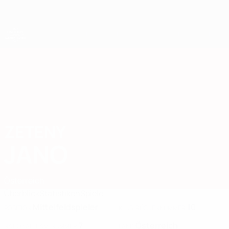
Direkt
zum
Hauptinhalt
UEFA-U21-Europameisterschaft
ZETENY
Zeteny Jano Stat. 2027
JANO
Österreich
Überblick
Statistiken
Spiele
Mittelfeldspieler
10
POSITION
KLUB-RÜCKENNUMMER
7
Österreich
NATIONALTEAM-NUMMER
LAND