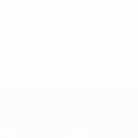
Verteidigung
Karten
0
0
Gelbe Karten
Rote Karten
* Bis auf Weiteres ausgeschlossen. <a
href='https://de.uefa.com/insideuefa/mediaservices/medi
148df89ea5e1-8fa63590fb30-1000--fifa-uefa-
suspendieren-russische-vereine-und-
nationalmannschaft/'>Mehr hier</a>
UEFA-U21-Europameisterscha
Spiele
News
Gruppen
Geschichte