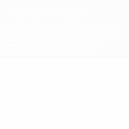
© 1998-2026 UEFA. Alle Rechte vorbehalten
Der Name UEFA, das UEFA-Logo und alle Marken von UEFA-
Wettbewerben sind geschützte Marken und/oder von der UEFA
urheberrechtlich geschützt. Sie dürfen nicht für kommerzielle
Zwecke verwendet werden. Mit der Verwendung von UEFA.com
erklären Sie sich mit den Nutzungsbedingungen und der
Datenschutzpolitik für die Website einverstanden.