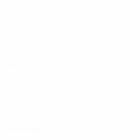
Absolvierte Spiele
Gespielte Minuten
58,2 im Schnitt pro Spiel
0
7
Tore
Abschlüsse gesamt
1,4 im Schnitt pro Spiel
0
0
Vorlagen
Gelbe Karten
0
Rote Karten
Angriff
Verteilung