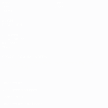
Video
Über
Stat.
Shop
Teams
AUCH
BESUCHEN
UEFA.com
UEFA-Stiftung
für Kinder
Shop
SPRACHE &AUML;NDERN
Deutsch
English
Français
Deutsch
Русский
Español
Italiano
Português
Datenschutz
Nutzungsbedingungen
Cookie-Politik
Datenschutzeinstellungen