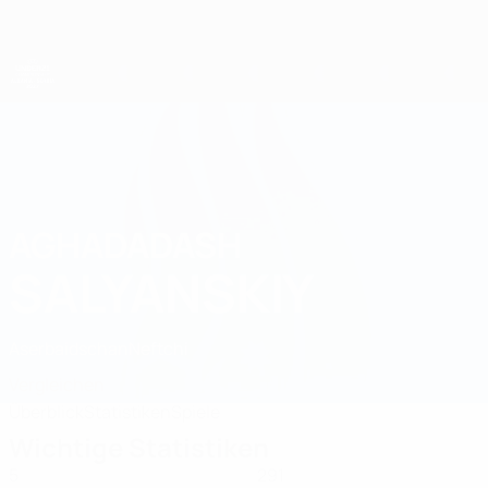
Direkt
zum
Hauptinhalt
UEFA-U21-Europameisterschaft
AGHADADASH
Aghadadash Salyanskiy Stat. 2027
SALYANSKIY
Aserbaidschan
Neftchi
Vergleichen
Überblick
Statistiken
Spiele
Wichtige Statistiken
5
291