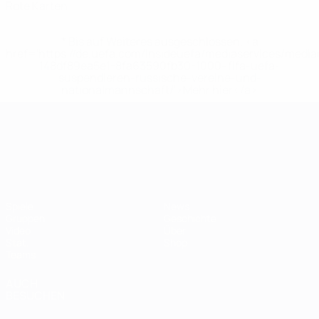
Rote Karten
* Bis auf Weiteres ausgeschlossen. <a
href='https://de.uefa.com/insideuefa/mediaservices/medi
148df89ea5e1-8fa63590fb30-1000--fifa-uefa-
suspendieren-russische-vereine-und-
nationalmannschaft/'>Mehr hier</a>
UEFA-U21-Europameisterscha
Spiele
News
Gruppen
Geschichte
Video
Über
Stat.
Shop
Teams
AUCH
BESUCHEN