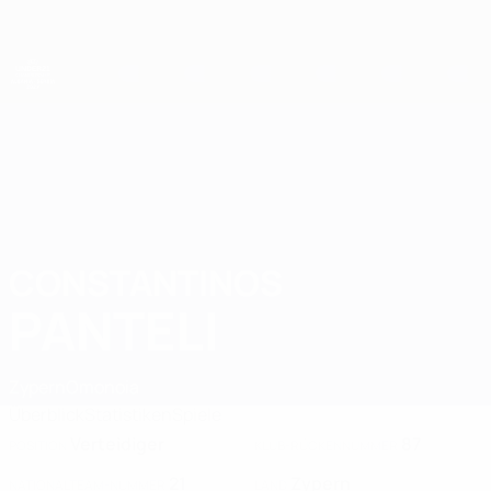
Direkt
zum
Hauptinhalt
UEFA-U21-Europameisterschaft
CONSTANTINOS
Constantinos Panteli Stat. 2027
PANTELI
Zypern
Omonoia
Überblick
Statistiken
Spiele
Verteidiger
87
POSITION
KLUB-RÜCKENNUMMER
21
Zypern
NATIONALTEAM-NUMMER
LAND