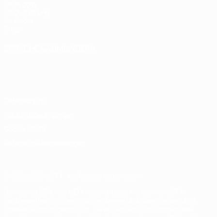
UEFA.com
UEFA-Stiftung
für Kinder
Shop
SPRACHE &AUML;NDERN
Deutsch
English
Français
Deutsch
Русский
Español
Italiano
Português
Datenschutz
Nutzungsbedingungen
Cookie-Politik
Datenschutzeinstellungen
© 1998-2026 UEFA. Alle Rechte vorbehalten
Der Name UEFA, das UEFA-Logo und alle Marken von UEFA-
Wettbewerben sind geschützte Marken und/oder von der UEFA
urheberrechtlich geschützt. Sie dürfen nicht für kommerzielle