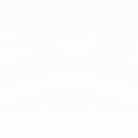
11
NATIONALTEAM-NUMMER
30.4.2005 (21)
GEBURTSDATUM