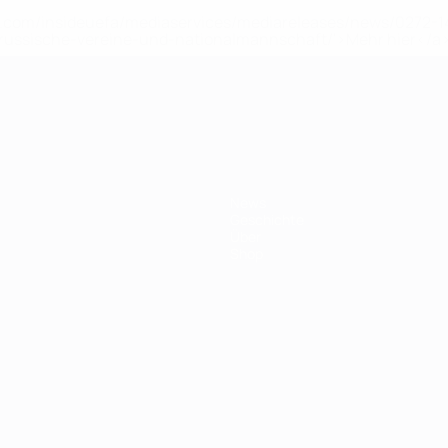
uefa.com/insideuefa/mediaservices/mediareleases/news/0272
russische-vereine-und-nationalmannschaft/'>Mehr hier</a
ft
News
Geschichte
Über
Shop