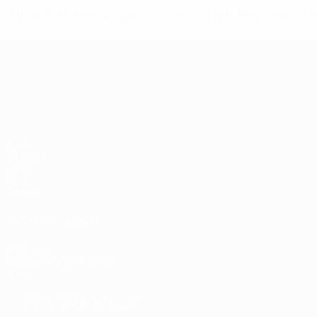
* Bis auf Weiteres ausgeschlossen. <a href='https://de.
UEFA-U21-Europameisterscha
Spiele
Gruppen
Video
Stat.
Teams
AUCH BESUCHEN
UEFA.com
UEFA-Stiftung für Kinder
Shop
SPRACHE &AUML;NDERN