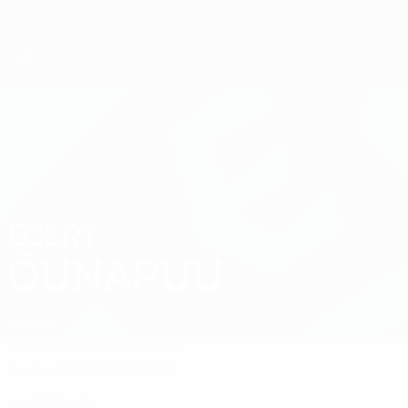
Direkt
zum
Hauptinhalt
UEFA-U21-Europameisterschaft
EGERT
Egert Õunapuu Stat. 2027
ÕUNAPUU
Estland
Überblick
Statistiken
Spiele
Mittelfeldspieler
POSITION
Estland
LAND