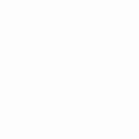
Nächstes Spiel
U21-Europameisterschaft
Fr 25 Sept. 2026
· Qualifikationsr
Wichtige Statistiken
2
Absolvierte Spiele
0
Tore
0
Gelbe Karten