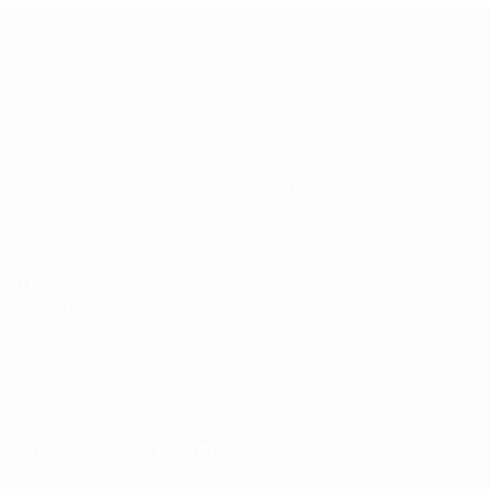
UEFA-U21-Europameisterscha
Spiele
News
Gruppen
Geschichte
Video
Über
Stat.
Shop
Teams
AUCH
BESUCHEN
UEFA.com
UEFA-Stiftung
für Kinder
Shop
SPRACHE &AUML;NDERN
Deutsch
English
Français
Deutsch
Русский
Español