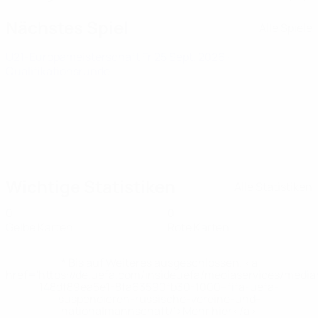
Nächstes Spiel
Alle Spiele
U21-Europameisterschaft
Fr 25 Sept. 2026
·
Qualifikationsrunde
Wichtige Statistiken
Alle Statistiken
0
0
Gelbe Karten
Rote Karten
* Bis auf Weiteres ausgeschlossen. <a
href='https://de.uefa.com/insideuefa/mediaservices/medi
148df89ea5e1-8fa63590fb30-1000--fifa-uefa-
suspendieren-russische-vereine-und-
nationalmannschaft/'>Mehr hier</a>