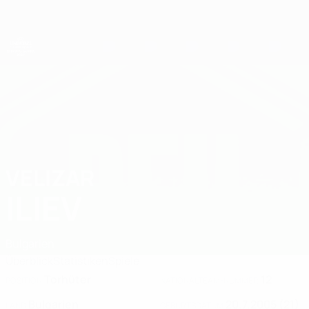
Direkt
zum
Hauptinhalt
UEFA-U21-Europameisterschaft
VELIZAR
Velizar Iliev Stat. 2027
ILIEV
Bulgarien
Überblick
Statistiken
Spiele
Torhüter
12
POSITION
NATIONALTEAM-NUMMER
Bulgarien
20.7.2005 (21)
LAND
GEBURTSDATUM