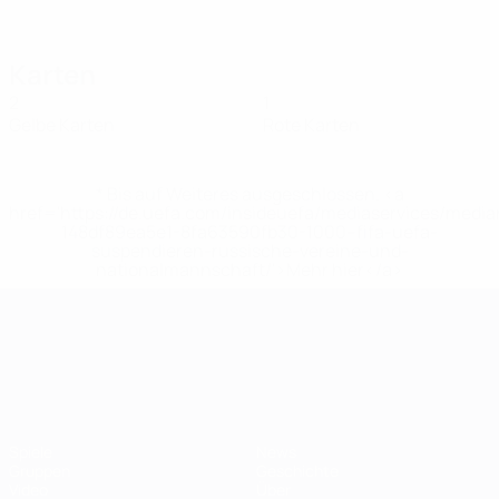
Karten
2
1
Gelbe Karten
Rote Karten
* Bis auf Weiteres ausgeschlossen. <a
href='https://de.uefa.com/insideuefa/mediaservices/medi
148df89ea5e1-8fa63590fb30-1000--fifa-uefa-
suspendieren-russische-vereine-und-
nationalmannschaft/'>Mehr hier</a>
UEFA-U21-Europameisterscha
Spiele
News
Gruppen
Geschichte
Video
Über