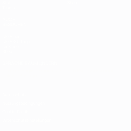
Stat.
Shop
Teams
AUCH
BESUCHEN
UEFA.com
UEFA-Stiftung
für Kinder
Shop
SPRACHE &AUML;NDERN
Deutsch
English
Français
Deutsch
Русский
Español
Italiano
Português
Datenschutz
Nutzungsbedingungen
Cookie-Politik
Datenschutzeinstellungen