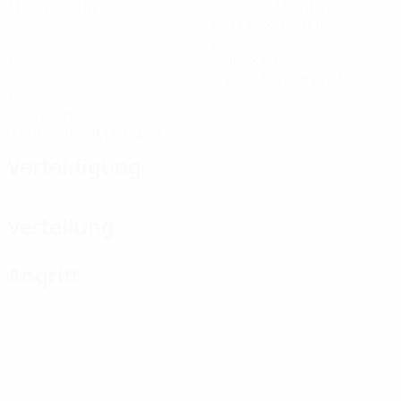
Absolvierte Spiele
Gespielte Minuten
53,13 im Schnitt pro Spiel
0
2
Tore
Gelbe Karten
0,25 im Schnitt pro Spiel
1
Rote Karten
0,13 im Schnitt pro Spiel
Verteidigung
Verteilung
Angriff