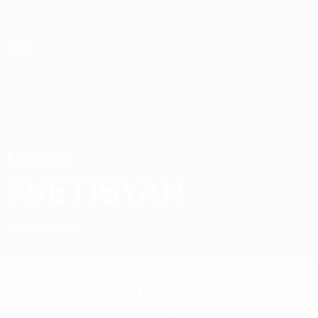
Direkt
zum
Hauptinhalt
UEFA-U21-Europameisterschaft
MARK
Mark Avetisyan Stat. 2027
AVETISYAN
Armenien
Noah
Vergleichen
Überblick
Statistiken
Spiele
Wichtige Statistiken
5
425