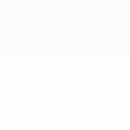
© 1998-2026 UEFA. Alle Rechte vorbehalten
Der Name UEFA, das UEFA-Logo und alle Marken von UEFA-
Wettbewerben sind geschützte Marken und/oder von der UEFA
urheberrechtlich geschützt. Sie dürfen nicht für kommerzielle
Zwecke verwendet werden. Mit der Verwendung von UEFA.com
erklären Sie sich mit den Nutzungsbedingungen und der
Datenschutzpolitik für die Website einverstanden.