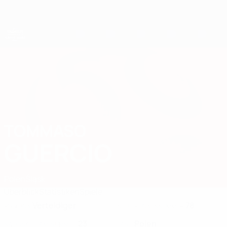
Direkt
zum
Hauptinhalt
UEFA-U21-Europameisterschaft
TOMMASO
Tommaso Guercio Stat. 2027
GUERCIO
Polen
Śląsk
Überblick
Statistiken
Spiele
Verteidiger
78
POSITION
KLUB-RÜCKENNUMMER
23
Polen
NATIONALTEAM-NUMMER
LAND