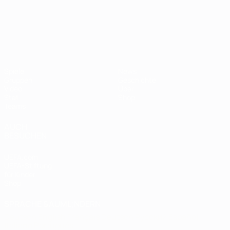
UEFA-U21-Europameisterscha
Spiele
News
Gruppen
Geschichte
Video
Über
Stat.
Shop
Teams
AUCH
BESUCHEN
UEFA.com
UEFA-Stiftung
für Kinder
Shop
SPRACHE &AUML;NDERN
Deutsch
English
Français
Deutsch
Русский
Español
Italiano
Português