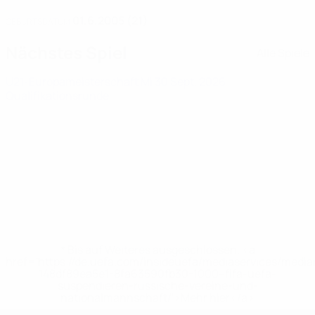
01.6.2005 (21)
GEBURTSDATUM
Nächstes Spiel
Alle Spiele
U21-Europameisterschaft
Mi 30 Sept. 2026
·
Qualifikationsrunde
* Bis auf Weiteres ausgeschlossen. <a
href='https://de.uefa.com/insideuefa/mediaservices/medi
148df89ea5e1-8fa63590fb30-1000--fifa-uefa-
suspendieren-russische-vereine-und-
nationalmannschaft/'>Mehr hier</a>