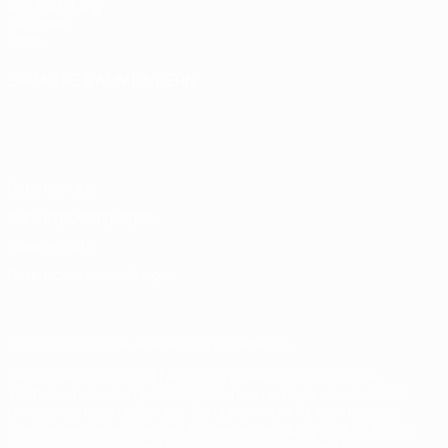
UEFA-Stiftung
für Kinder
Shop
SPRACHE &AUML;NDERN
Deutsch
English
Français
Deutsch
Русский
Español
Italiano
Português
Datenschutz
Nutzungsbedingungen
Cookie-Politik
Datenschutzeinstellungen
© 1998-2026 UEFA. Alle Rechte vorbehalten
Der Name UEFA, das UEFA-Logo und alle Marken von UEFA-
Wettbewerben sind geschützte Marken und/oder von der UEFA
urheberrechtlich geschützt. Sie dürfen nicht für kommerzielle
Zwecke verwendet werden. Mit der Verwendung von UEFA.com
erklären Sie sich mit den Nutzungsbedingungen und der