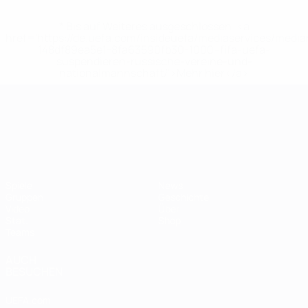
* Bis auf Weiteres ausgeschlossen. <a
href='https://de.uefa.com/insideuefa/mediaservices/medi
148df89ea5e1-8fa63590fb30-1000--fifa-uefa-
suspendieren-russische-vereine-und-
nationalmannschaft/'>Mehr hier</a>
UEFA-U21-Europameisterscha
Spiele
News
Gruppen
Geschichte
Video
Über
Stat.
Shop
Teams
AUCH
BESUCHEN
UEFA.com