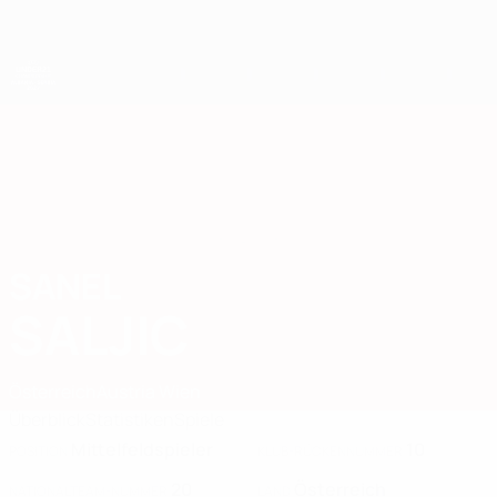
Direkt
zum
Hauptinhalt
UEFA-U21-Europameisterschaft
SANEL
Sanel Saljic Stat. 2027
SALJIC
Österreich
Austria Wien
Überblick
Statistiken
Spiele
Mittelfeldspieler
10
POSITION
KLUB-RÜCKENNUMMER
20
Österreich
NATIONALTEAM-NUMMER
LAND