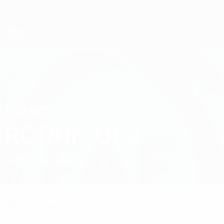
Direkt
zum
Hauptinhalt
UEFA-U21-Europameisterschaft
MARC
Marc Rodriguez Stat. 2027
RODRIGUEZ
Andorra
Inter Escaldes
Vergleichen
Überblick
Statistiken
Spiele
Wichtige Statistiken
8
644