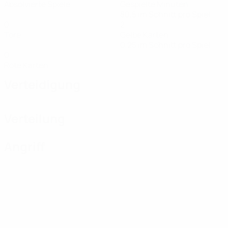
Absolvierte Spiele
Gespielte Minuten
80,5 im Schnitt pro Spiel
0
2
Tore
Gelbe Karten
0,25 im Schnitt pro Spiel
0
Rote Karten
Verteidigung
Verteilung
Angriff