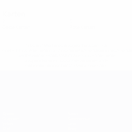
Karten
2
0
Gelbe Karten
Rote Karten
* Bis auf Weiteres ausgeschlossen. <a
href='https://de.uefa.com/insideuefa/mediaservices/medi
148df89ea5e1-8fa63590fb30-1000--fifa-uefa-
suspendieren-russische-vereine-und-
nationalmannschaft/'>Mehr hier</a>
UEFA-U21-Europameisterscha
Spiele
News
Gruppen
Geschichte
Video
Über
Stat.
Shop