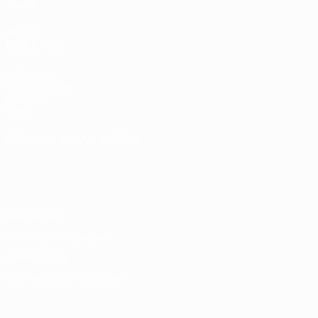
Teams
AUCH
BESUCHEN
UEFA.com
UEFA-Stiftung
für Kinder
Shop
SPRACHE &AUML;NDERN
Deutsch
English
Français
Deutsch
Русский
Español
Italiano
Português
Datenschutz
Nutzungsbedingungen
Cookie-Politik
Datenschutzeinstellungen