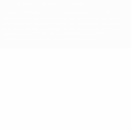
© 1998-2026 UEFA. Alle Rechte vorbehalten
Der Name UEFA, das UEFA-Logo und alle Marken von UEFA-
Wettbewerben sind geschützte Marken und/oder von der UEFA
urheberrechtlich geschützt. Sie dürfen nicht für kommerzielle
Zwecke verwendet werden. Mit der Verwendung von UEFA.com
erklären Sie sich mit den Nutzungsbedingungen und der
Datenschutzpolitik für die Website einverstanden.