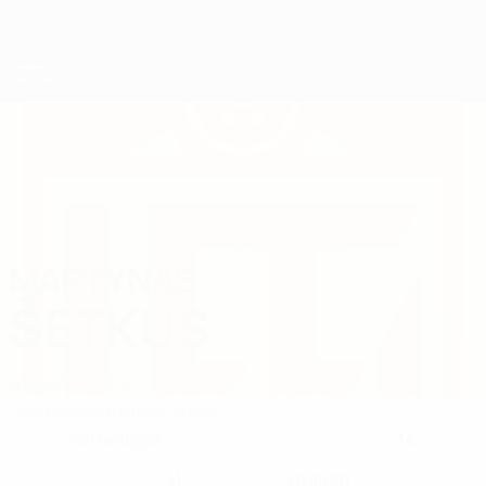
Direkt
zum
Hauptinhalt
UEFA-U21-Europameisterschaft
MARTYNAS
Martynas Šetkus Stat. 2027
ŠETKUS
Litauen
Žalgiris
Überblick
Statistiken
Spiele
Verteidiger
14
POSITION
KLUB-RÜCKENNUMMER
11
Litauen
NATIONALTEAM-NUMMER
LAND