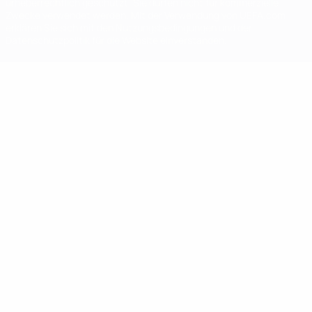
urheberrechtlich geschützt. Sie dürfen nicht für kommerzielle
Zwecke verwendet werden. Mit der Verwendung von UEFA.com
erklären Sie sich mit den Nutzungsbedingungen und der
Datenschutzpolitik für die Website einverstanden.