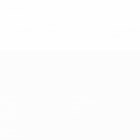
0
Rote Karten
* Bis auf Weiteres ausgeschlossen. <a
href='https://de.uefa.com/insideuefa/mediaservices/medi
148df89ea5e1-8fa63590fb30-1000--fifa-uefa-
suspendieren-russische-vereine-und-
nationalmannschaft/'>Mehr hier</a>
UEFA-U21-Europameisterscha
Spiele
News
Gruppen
Geschichte
Video
Über
Stat.
Shop
Teams
AUCH
BESUCHEN