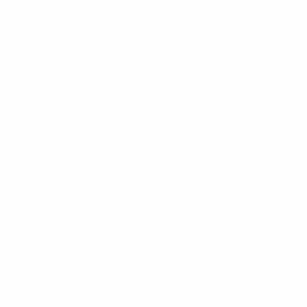
UEFA.com
UEFA-Stiftung
für Kinder
Shop
SPRACHE &AUML;NDERN
Deutsch
English
Français
Deutsch
Русский
Español
Italiano
Português
Datenschutz
Nutzungsbedingungen
Cookie-Politik
Datenschutzeinstellungen
© 1998-2026 UEFA. Alle Rechte vorbehalten
Der Name UEFA, das UEFA-Logo und alle Marken von UEFA-
Wettbewerben sind geschützte Marken und/oder von der UEFA