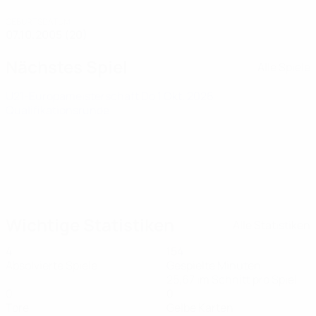
GEBURTSDATUM
07.10.2005 (20)
Nächstes Spiel
Alle Spiele
U21-Europameisterschaft
Do 1 Okt. 2026
·
Qualifikationsrunde
Wichtige Statistiken
Alle Statistiken
4
154
Absolvierte Spiele
Gespielte Minuten
25,67 im Schnitt pro Spiel
0
0
Tore
Gelbe Karten