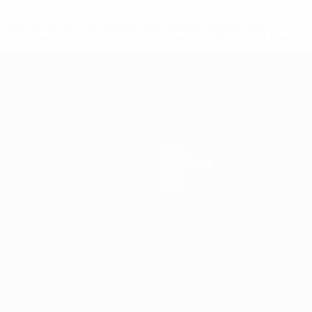
uefa.com/insideuefa/mediaservices/mediareleases/news/0272
russische-vereine-und-nationalmannschaft/'>Mehr hier</a
ft
News
Geschichte
Über
Shop