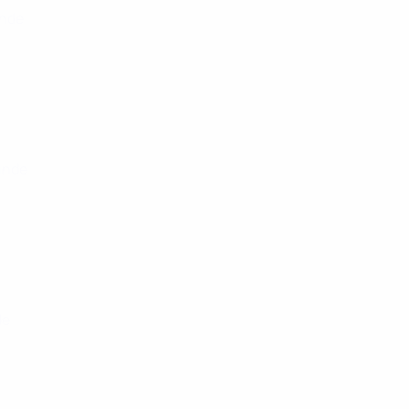
unde
runde
de