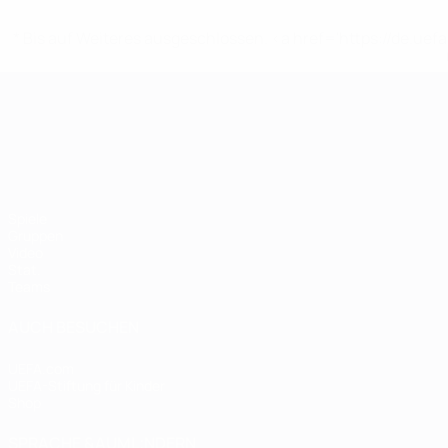
* Bis auf Weiteres ausgeschlossen. <a href='https://de.
UEFA-U21-Europameisterscha
Spiele
Gruppen
Video
Stat.
Teams
AUCH BESUCHEN
UEFA.com
UEFA-Stiftung für Kinder
Shop
SPRACHE &AUML;NDERN