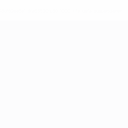
-148df89ea5e1-8fa63590fb30-1000--fifa-uefa-suspendieren-
>