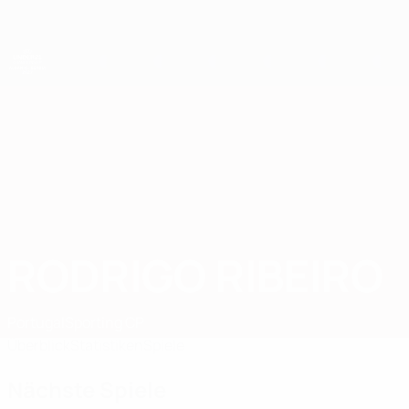
Direkt
zum
Hauptinhalt
UEFA-U21-Europameisterschaft
RODRIGO RIBEIRO
Rodrigo Ribeiro Stat. 2027
Portugal
Sporting CP
Überblick
Statistiken
Spiele
Nächste Spiele