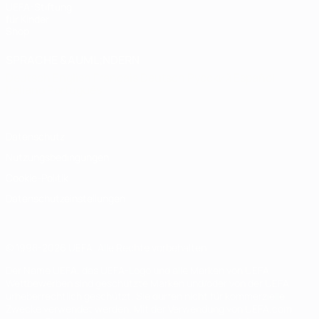
UEFA-Stiftung
für Kinder
Shop
SPRACHE &AUML;NDERN
Deutsch
English
Français
Deutsch
Русский
Español
Italiano
Português
Datenschutz
Nutzungsbedingungen
Cookie-Politik
Datenschutzeinstellungen
© 1998-2026 UEFA. Alle Rechte vorbehalten
Der Name UEFA, das UEFA-Logo und alle Marken von UEFA-
Wettbewerben sind geschützte Marken und/oder von der UEFA
urheberrechtlich geschützt. Sie dürfen nicht für kommerzielle
Zwecke verwendet werden. Mit der Verwendung von UEFA.com