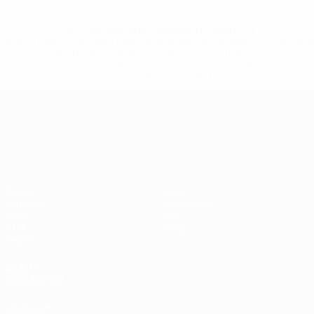
* Bis auf Weiteres ausgeschlossen. <a
href='https://de.uefa.com/insideuefa/mediaservices/medi
148df89ea5e1-8fa63590fb30-1000--fifa-uefa-
suspendieren-russische-vereine-und-
nationalmannschaft/'>Mehr hier</a>
UEFA-U21-Europameisterscha
Spiele
News
Gruppen
Geschichte
Video
Über
Stat.
Shop
Teams
AUCH
BESUCHEN
UEFA.com