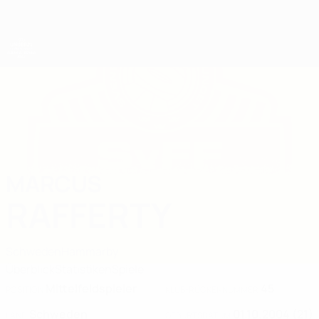
Direkt
zum
Hauptinhalt
UEFA-U21-Europameisterschaft
MARCUS
Marcus Rafferty Stat. 2027
RAFFERTY
Schweden
Hammarby
Überblick
Statistiken
Spiele
Mittelfeldspieler
45
POSITION
KLUB-RÜCKENNUMMER
Schweden
01.10.2004 (21)
LAND
GEBURTSDATUM