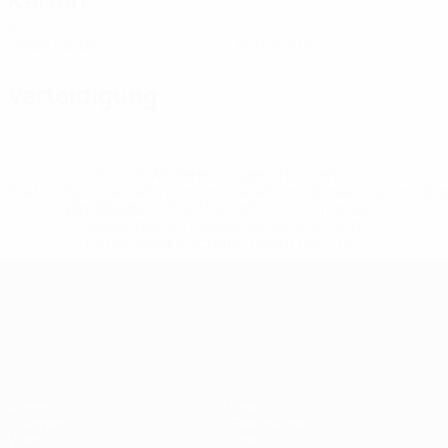
2
0
Gelbe Karten
Rote Karten
Verteidigung
* Bis auf Weiteres ausgeschlossen. <a
href='https://de.uefa.com/insideuefa/mediaservices/medi
148df89ea5e1-8fa63590fb30-1000--fifa-uefa-
suspendieren-russische-vereine-und-
nationalmannschaft/'>Mehr hier</a>
UEFA-U21-Europameisterscha
Spiele
News
Gruppen
Geschichte
Video
Über