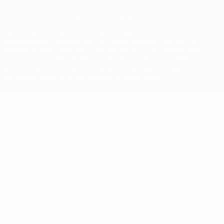
© 1998-2026 UEFA. Alle Rechte vorbehalten
Der Name UEFA, das UEFA-Logo und alle Marken von UEFA-
Wettbewerben sind geschützte Marken und/oder von der UEFA
urheberrechtlich geschützt. Sie dürfen nicht für kommerzielle
Zwecke verwendet werden. Mit der Verwendung von UEFA.com
erklären Sie sich mit den Nutzungsbedingungen und der
Datenschutzpolitik für die Website einverstanden.