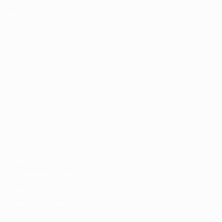
Stat.
Shop
Teams
AUCH
BESUCHEN
UEFA.com
UEFA-Stiftung
für Kinder
Shop
SPRACHE &AUML;NDERN
Deutsch
English
Français
Deutsch
Русский
Español
Italiano
Português
Datenschutz
Nutzungsbedingungen
Cookie-Politik
Datenschutzeinstellungen