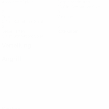
Absolvierte Spiele
Gespielte Minuten
86,6 im Schnitt pro Spiel
2
0
Tore
Vorlagen
0,4 im Schnitt pro Spiel
2
0
Gelbe Karten
Rote Karten
0,4 im Schnitt pro Spiel
Verteilung
Angriff
Karten