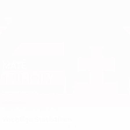
Direkt
zum
Hauptinhalt
UEFA-U21-Europameisterschaft
MÁTÉ
Máté Tuboly Stat. 2027
TUBOLY
Ungarn
DAC 1904
Vergleichen
Überblick
Statistiken
Spiele
Wichtige Statistiken
5
433