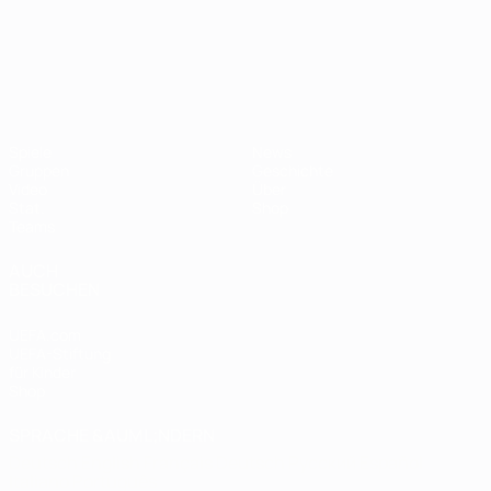
UEFA-U21-Europameisterscha
Spiele
News
Gruppen
Geschichte
Video
Über
Stat.
Shop
Teams
AUCH
BESUCHEN
UEFA.com
UEFA-Stiftung
für Kinder
Shop
SPRACHE &AUML;NDERN
Deutsch
English
Français
Deutsch
Русский
Español
Italiano
Português