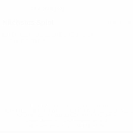
28.4.2004 (22)
GEBURTSDATUM
Nächstes Spiel
Alle Spiele
U21-Europameisterschaft
Di 29 Sept. 2026
·
Qualifikationsrunde
* Bis auf Weiteres ausgeschlossen. <a
href='https://de.uefa.com/insideuefa/mediaservices/medi
148df89ea5e1-8fa63590fb30-1000--fifa-uefa-
suspendieren-russische-vereine-und-
nationalmannschaft/'>Mehr hier</a>