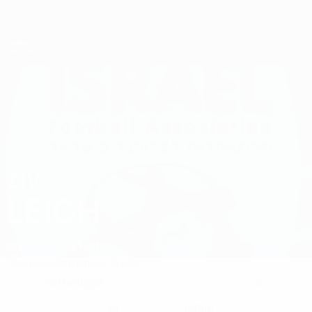
Direkt
zum
Hauptinhalt
UEFA-U21-Europameisterschaft
ZIV
Ziv Leigh Stat. 2027
LEIGH
Israel
Maccabi Haifa
Überblick
Statistiken
Spiele
Verteidiger
5
POSITION
KLUB-RÜCKENNUMMER
19
Israel
NATIONALTEAM-NUMMER
LAND