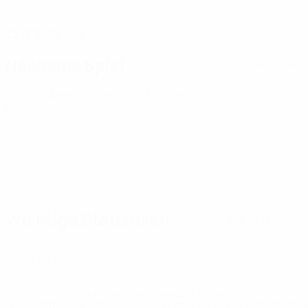
GEBURTSDATUM
23.12.2004 (21)
Nächstes Spiel
Alle Spiele
U21-Europameisterschaft
Sa 26 Sept. 2026
·
Qualifikationsrunde
Wichtige Statistiken
Alle Statistiken
0
0
Gelbe Karten
Rote Karten
* Bis auf Weiteres ausgeschlossen. <a
href='https://de.uefa.com/insideuefa/mediaservices/medi