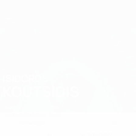
Direkt
zum
Hauptinhalt
UEFA-U21-Europameisterschaft
ISIDOROS
Isidoros Koutsidis Stat. 2027
KOUTSIDIS
Griechenland
Olympiacos
Überblick
Statistiken
Spiele
Verteidiger
24
POSITION
KLUB-RÜCKENNUMMER
19
Griechenland
NATIONALTEAM-NUMMER
LAND