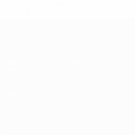
148df89ea5e1-8fa63590fb30-1000--fifa-uefa-
suspendieren-russische-vereine-und-
nationalmannschaft/'>Mehr hier</a>
UEFA-U21-Europameisterscha
Spiele
News
Gruppen
Geschichte
Video
Über
Stat.
Shop
Teams
AUCH
BESUCHEN
UEFA.com
UEFA-Stiftung
für Kinder
Shop