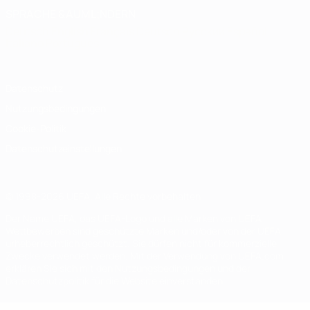
SPRACHE &AUML;NDERN
Deutsch
English
Français
Deutsch
Русский
Español
Italiano
Português
Datenschutz
Nutzungsbedingungen
Cookie-Politik
Datenschutzeinstellungen
© 1998-2026 UEFA. Alle Rechte vorbehalten
Der Name UEFA, das UEFA-Logo und alle Marken von UEFA-
Wettbewerben sind geschützte Marken und/oder von der UEFA
urheberrechtlich geschützt. Sie dürfen nicht für kommerzielle
Zwecke verwendet werden. Mit der Verwendung von UEFA.com
erklären Sie sich mit den Nutzungsbedingungen und der
Datenschutzpolitik für die Website einverstanden.