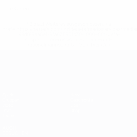
0
Rote Karten
* Bis auf Weiteres ausgeschlossen. <a
href='https://de.uefa.com/insideuefa/mediaservices/medi
148df89ea5e1-8fa63590fb30-1000--fifa-uefa-
suspendieren-russische-vereine-und-
nationalmannschaft/'>Mehr hier</a>
UEFA-U21-Europameisterscha
Spiele
News
Gruppen
Geschichte
Video
Über
Stat.
Shop
Teams
AUCH
BESUCHEN