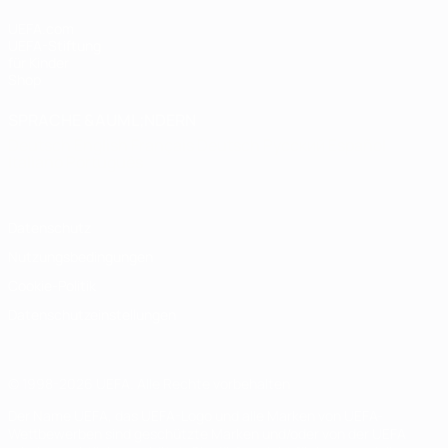
UEFA.com
UEFA-Stiftung
für Kinder
Shop
SPRACHE &AUML;NDERN
Deutsch
English
Français
Deutsch
Русский
Español
Italiano
Português
Datenschutz
Nutzungsbedingungen
Cookie-Politik
Datenschutzeinstellungen
© 1998-2026 UEFA. Alle Rechte vorbehalten
Der Name UEFA, das UEFA-Logo und alle Marken von UEFA-
Wettbewerben sind geschützte Marken und/oder von der UEFA