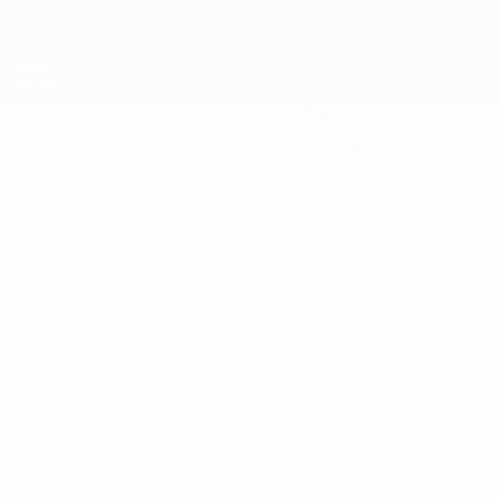
Direkt
zum
Hauptinhalt
UEFA-U21-Europameisterschaft
LOVRO
Lovro Štubljar Stat. 2027
ŠTUBLJAR
Slowenien
Celje
Überblick
Statistiken
Spiele
Torhüter
98
POSITION
KLUB-RÜCKENNUMMER
1
Slowenien
NATIONALTEAM-NUMMER
LAND