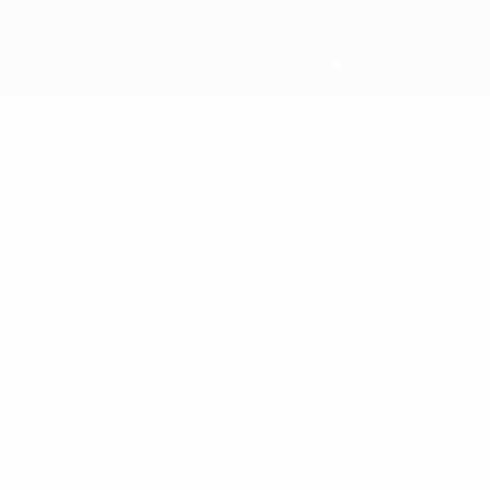
urheberrechtlich geschützt. Sie dürfen nicht für kommerzielle
Zwecke verwendet werden. Mit der Verwendung von UEFA.com
erklären Sie sich mit den Nutzungsbedingungen und der
Datenschutzpolitik für die Website einverstanden.