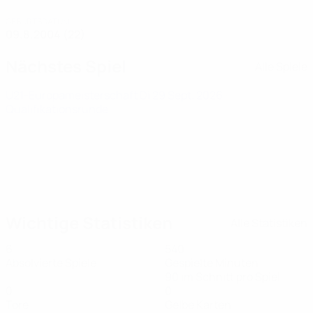
GEBURTSDATUM
09.8.2004 (22)
Nächstes Spiel
Alle Spiele
U21-Europameisterschaft
Di 29 Sept. 2026
·
Qualifikationsrunde
Wichtige Statistiken
Alle Statistiken
6
540
Absolvierte Spiele
Gespielte Minuten
90 im Schnitt pro Spiel
0
0
Tore
Gelbe Karten