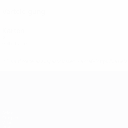
Verteidigung
Karten
2
Gelbe Karten
* Bis auf Weiteres ausgeschlossen. <a href='https://de.
UEFA-U21-Europameisterscha
Spiele
Gruppen
Video
Stat.