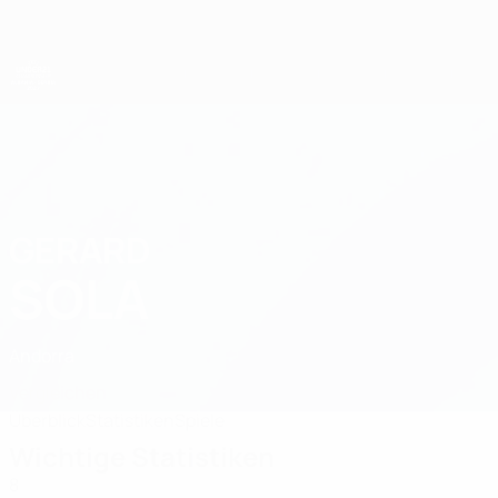
Direkt
zum
Hauptinhalt
UEFA-U21-Europameisterschaft
GERARD
Gerard Sola Stat. 2027
SOLA
Andorra
Vergleichen
Überblick
Statistiken
Spiele
Wichtige Statistiken
8