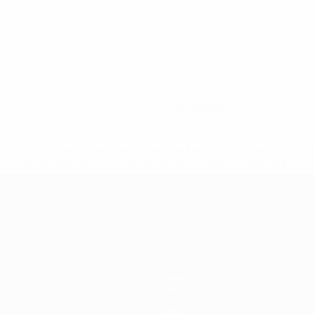
0
Rote Karten
uefa.com/insideuefa/mediaservices/mediareleases/news/0272
russische-vereine-und-nationalmannschaft/'>Mehr hier</a
ft
News
Geschichte
Über
Shop