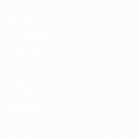
Teams
AUCH BESUCHEN
UEFA.com
UEFA-Stiftung für Kinder
Shop
SPRACHE &AUML;NDERN
Deutsch
English
Français
Deutsch
Русский
Español
Italiano
Datenschutz
Nutzungsbedingungen
Cookie-Politik
Datenschutzeinstellungen
© 1998-2026 UEFA. Alle Rechte vorbehalten