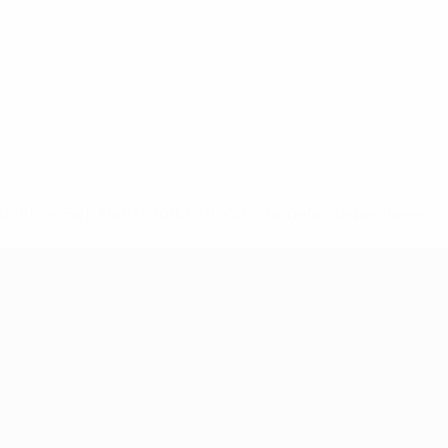
-148df89ea5e1-8fa63590fb30-1000--fifa-uefa-suspendieren-
>