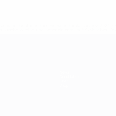
uefa.com/insideuefa/mediaservices/mediareleases/news/0272
russische-vereine-und-nationalmannschaft/'>Mehr hier</a
ft
News
Geschichte
Über
Shop