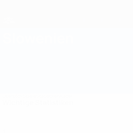
Direkt
zum
Hauptinhalt
UEFA-U21-Europameisterschaft
Slowenien
Slowenien Statistiken UEFA U21-EM 2027
Überblick
Spiele
Statistiken
Kader
Wichtige Statistiken
3