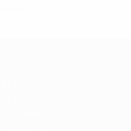
Karten
* Bis auf Weiteres ausgeschlossen. <a href='https://de.
UEFA-U21-Europameisterscha
Spiele
Gruppen
Video
Stat.
Teams
AUCH BESUCHEN
UEFA.com
UEFA-Stiftung für Kinder