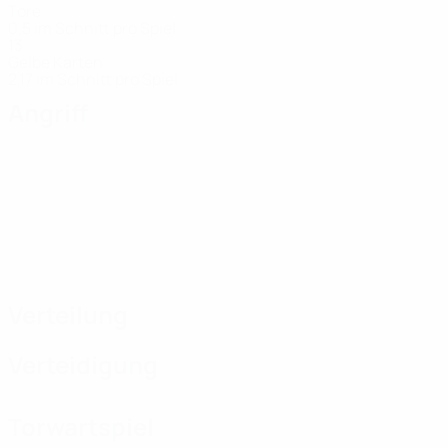
Tore
0,5 im Schnitt pro Spiel
13
Gelbe Karten
2,17 im Schnitt pro Spiel
Angriff
Verteilung
Verteidigung
Torwartspiel