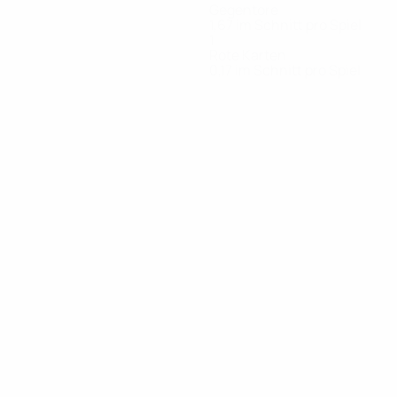
Gegentore
1,67 im Schnitt pro Spiel
1
Rote Karten
0,17 im Schnitt pro Spiel