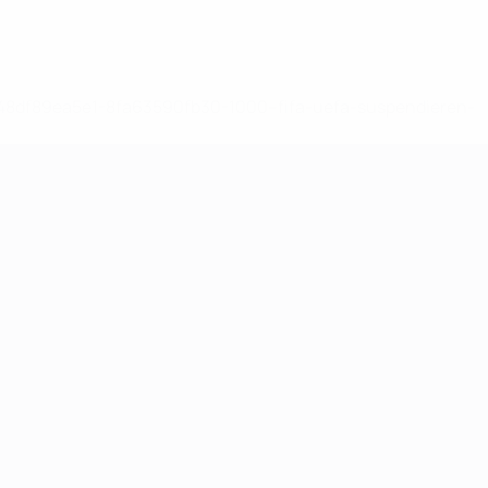
-148df89ea5e1-8fa63590fb30-1000--fifa-uefa-suspendieren-
>