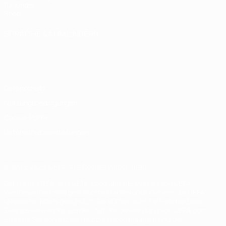
für Kinder
Shop
SPRACHE &AUML;NDERN
Deutsch
English
Français
Deutsch
Русский
Español
Italiano
Português
Datenschutz
Nutzungsbedingungen
Cookie-Politik
Datenschutzeinstellungen
© 1998-2026 UEFA. Alle Rechte vorbehalten
Der Name UEFA, das UEFA-Logo und alle Marken von UEFA-
Wettbewerben sind geschützte Marken und/oder von der UEFA
urheberrechtlich geschützt. Sie dürfen nicht für kommerzielle
Zwecke verwendet werden. Mit der Verwendung von UEFA.com
erklären Sie sich mit den Nutzungsbedingungen und der