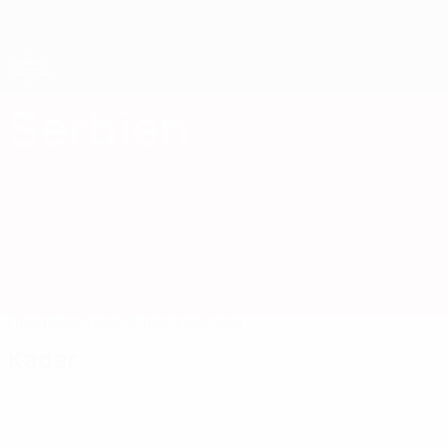
Direkt
zum
Hauptinhalt
UEFA-U21-Europameisterschaft
Serbien
Serbien UEFA U21-EM 2027
Überblick
Spiele
Statistiken
Kader
Kader
Offizielle Spielerliste noch nicht verfügbar