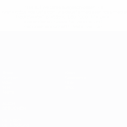
* Bis auf Weiteres ausgeschlossen. <a
href='https://de.uefa.com/insideuefa/mediaservices/medi
148df89ea5e1-8fa63590fb30-1000--fifa-uefa-
suspendieren-russische-vereine-und-
nationalmannschaft/'>Mehr hier</a>
UEFA-U21-Europameisterscha
Spiele
News
Gruppen
Geschichte
Video
Über
Stat.
Shop
Teams
AUCH
BESUCHEN
UEFA.com
UEFA-Stiftung