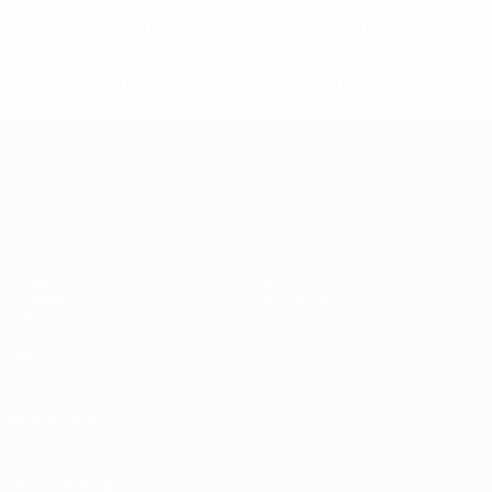
* Bis auf Weiteres ausgeschlossen. <a
href='https://de.uefa.com/insideuefa/mediaservices/medi
148df89ea5e1-8fa63590fb30-1000--fifa-uefa-
suspendieren-russische-vereine-und-
nationalmannschaft/'>Mehr hier</a>
UEFA-U21-Europameisterscha
Spiele
News
Gruppen
Geschichte
Video
Über
Stat.
Shop
Teams
AUCH
BESUCHEN
UEFA.com
UEFA-Stiftung