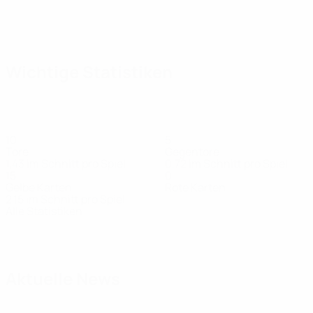
Wichtige Statistiken
10
5
Tore
Gegentore
1,43 im Schnitt pro Spiel
0,72 im Schnitt pro Spiel
15
0
Gelbe Karten
Rote Karten
2,15 im Schnitt pro Spiel
Alle Statistiken
Kader
Athekame
Bajrami
Beney
Besio
Boteli
Britschgi
Chipperfield
Verteidiger
Stürmer
Stürmer
Stürmer
Stürmer
Verteidiger
Mittelfeldspieler
Aktuelle News