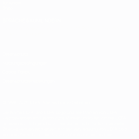
für Kinder
Shop
SPRACHE &AUML;NDERN
Deutsch
English
Français
Deutsch
Русский
Español
Italiano
Português
Datenschutz
Nutzungsbedingungen
Cookie-Politik
Datenschutzeinstellungen
© 1998-2026 UEFA. Alle Rechte vorbehalten
Der Name UEFA, das UEFA-Logo und alle Marken von UEFA-
Wettbewerben sind geschützte Marken und/oder von der UEFA
urheberrechtlich geschützt. Sie dürfen nicht für kommerzielle
Zwecke verwendet werden. Mit der Verwendung von UEFA.com
erklären Sie sich mit den Nutzungsbedingungen und der