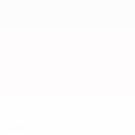
Direkt
zum
Hauptinhalt
UEFA-U21-Europameisterschaft
Schweiz
Schweiz UEFA U21-EM 2027
Überblick
Spiele
Statistiken
Kader
Spiele