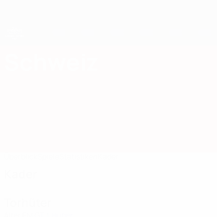
Direkt
zum
Hauptinhalt
UEFA-U21-Europameisterschaft
Schweiz
Schweiz UEFA U21-EM 2027
Überblick
Spiele
Statistiken
Kader
Kader
Torhüter
Alter
EM
GT
Huber
1