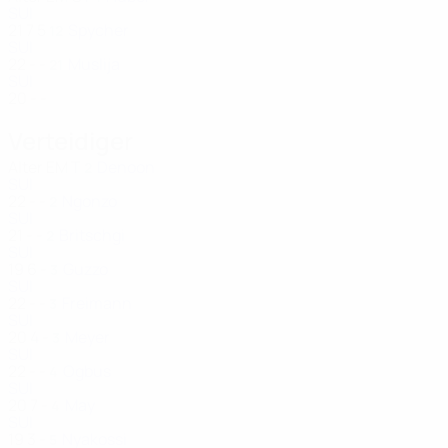
SUI
21
7
5
Spycher
12
SUI
22
-
-
Muslija
21
SUI
20
-
-
Verteidiger
Alter
EM
T
Denoon
2
SUI
22
-
-
Ngonzo
2
SUI
21
-
-
Britschgi
2
SUI
19
6
-
Guzzo
3
SUI
22
-
-
Freimann
3
SUI
20
4
-
Meyer
3
SUI
22
-
-
Ogbus
4
SUI
20
7
-
May
4
SUI
19
3
-
Nyakossi
5