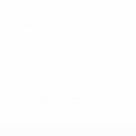
22
1
-
Vogt
19
SUI
21
5
2
Krasniqi
19
SUI
21
-
-
Giger
22
SUI
22
3
-
Koloto
22
SUI
18
2
-
Streit
23
SUI
20
4
-
Trainer
Alexander Frei
SUI
* Bis auf Weiteres ausgeschlossen. <a
href='https://de.uefa.com/insideuefa/mediaservices/medi
148df89ea5e1-8fa63590fb30-1000--fifa-uefa-
suspendieren-russische-vereine-und-
nationalmannschaft/'>Mehr hier</a>
UEFA-U21-Europameisterscha