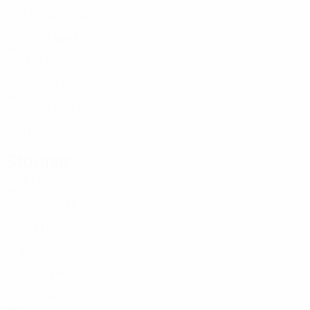
SUI
20
2
1
Di Giusto
15
SUI
21
-
-
Tsawa
16
SUI
19
7
1
Walker
16
SUI
21
-
-
Derbaci
17
SUI
20
-
-
Meichtry
17
SUI
21
6
1
Stürmer
Alter
EM
T
Zé
7
SUI
20
6
-
Beney
7
SUI
21
-
-
Bajrami
9
SUI
21
4
1
Boteli
9
SUI
20
5
2
Keller
11
SUI
22
6
-
Besio
18
SUI