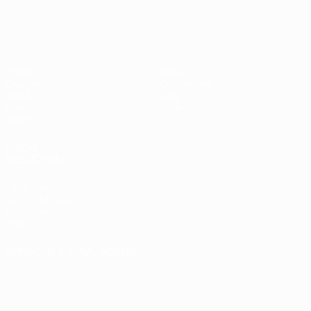
Spiele
News
Gruppen
Geschichte
Video
Über
Stat.
Shop
Teams
AUCH
BESUCHEN
UEFA.com
UEFA-Stiftung
für Kinder
Shop
SPRACHE &AUML;NDERN
Deutsch
English
Français
Deutsch
Русский
Español
Italiano
Português