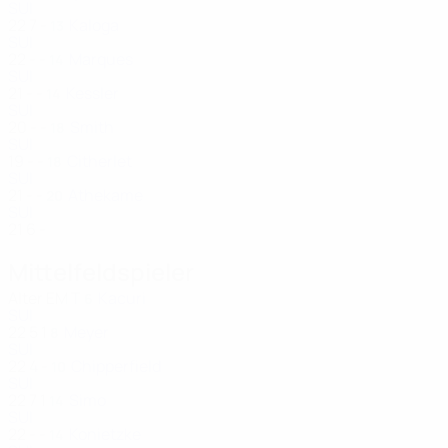
SUI
22
7
-
Kaloga
13
SUI
22
-
-
Marques
14
SUI
21
-
-
Kessler
14
SUI
20
-
-
Smith
18
SUI
19
-
-
Citherlet
18
SUI
21
-
-
Athekame
20
SUI
21
6
-
Mittelfeldspieler
Alter
EM
T
Kacuri
6
SUI
22
5
1
Meyer
8
SUI
22
4
-
Chipperfield
10
SUI
22
7
1
Simo
14
SUI
22
-
-
Konietzke
14