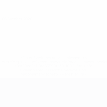
06 Oktober 2026
* Bis auf Weiteres ausgeschlossen. <a
href='https://de.uefa.com/insideuefa/mediaservices/medi
148df89ea5e1-8fa63590fb30-1000--fifa-uefa-
suspendieren-russische-vereine-und-
nationalmannschaft/'>Mehr hier</a>
UEFA-U21-Europameisterscha