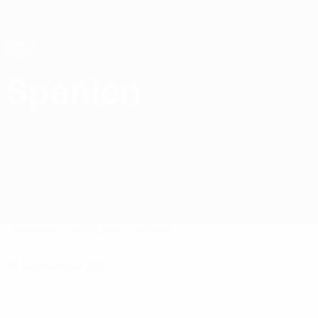
Direkt
zum
Hauptinhalt
UEFA-U21-Europameisterschaft
Spanien
Spanien UEFA U21-EM 2027
Überblick
Spiele
Statistiken
Kader
05 September 2025