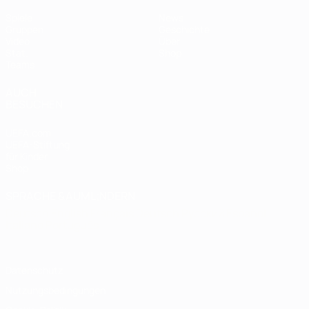
Spiele
News
Gruppen
Geschichte
Video
Über
Stat.
Shop
Teams
AUCH
BESUCHEN
UEFA.com
UEFA-Stiftung
für Kinder
Shop
SPRACHE &AUML;NDERN
Deutsch
English
Français
Deutsch
Русский
Español
Italiano
Português
Datenschutz
Nutzungsbedingungen