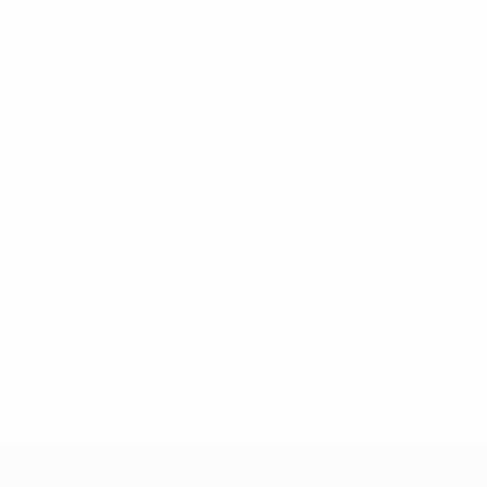
uefa.com/insideuefa/mediaservices/mediareleases/news/0272
russische-vereine-und-nationalmannschaft/'>Mehr hier</a
ft