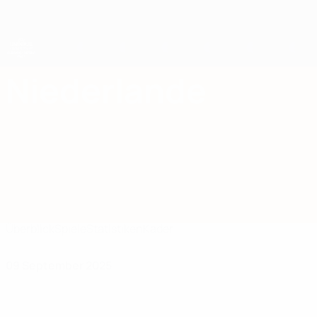
Direkt
zum
Hauptinhalt
UEFA-U21-Europameisterschaft
Niederlande
Niederlande UEFA U21-EM 2027
Überblick
Spiele
Statistiken
Kader
09 September 2025