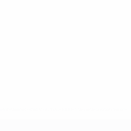
-148df89ea5e1-8fa63590fb30-1000--fifa-uefa-suspendieren-
>