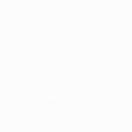
Spiele
Gruppen
Video
Stat.
Teams
AUCH BESUCHEN
UEFA.com
UEFA-Stiftung für Kinder
Shop
SPRACHE &AUML;NDERN
Deutsch
English
Français
Deutsch
Русский
Español
Italiano
Datenschutz