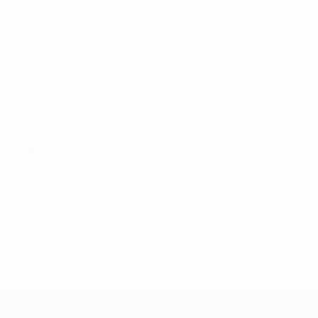
02 Oktober 2026
06 Oktober 2026
* Bis auf Weiteres ausgeschlossen. <a href='https://de.
UEFA-U21-Europameisterscha