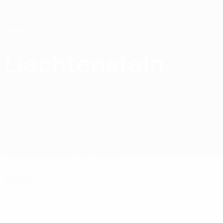
Direkt
zum
Hauptinhalt
UEFA-U21-Europameisterschaft
Liechtenstein
Liechtenstein UEFA U21-EM 2027
Überblick
Spiele
Statistiken
Kader
Kader
Offizielle Spielerliste noch nicht verfügbar