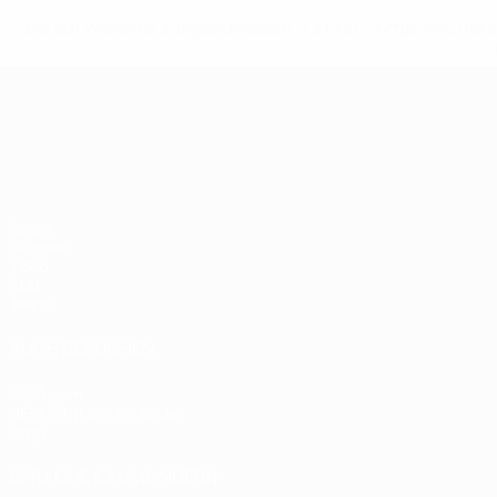
* Bis auf Weiteres ausgeschlossen. <a href='https://de.
UEFA-U21-Europameisterscha
Spiele
Gruppen
Video
Stat.
Teams
AUCH BESUCHEN
UEFA.com
UEFA-Stiftung für Kinder
Shop
SPRACHE &AUML;NDERN