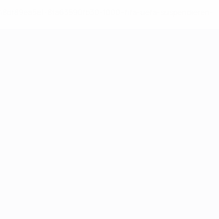
-148df89ea5e1-8fa63590fb30-1000--fifa-uefa-suspendieren-
>