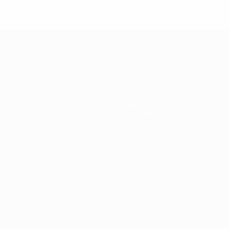
uefa.com/insideuefa/mediaservices/mediareleases/news/0272
russische-vereine-und-nationalmannschaft/'>Mehr hier</a
ft
News
Geschichte
Über
Shop