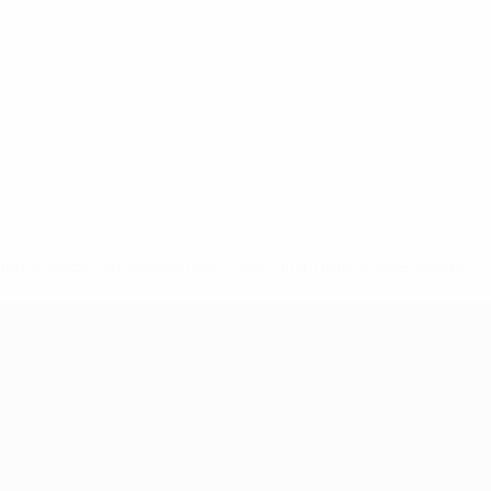
-148df89ea5e1-8fa63590fb30-1000--fifa-uefa-suspendieren-
>