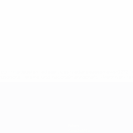
uefa.com/insideuefa/mediaservices/mediareleases/news/0272
russische-vereine-und-nationalmannschaft/'>Mehr hier</a
ft
News
Geschichte