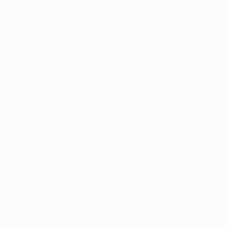
Über
Shop
Português