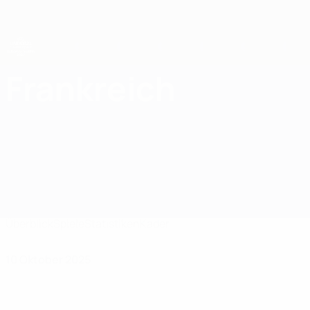
Direkt
zum
Hauptinhalt
UEFA-U21-Europameisterschaft
Frankreich
Frankreich UEFA U21-EM 2027
Überblick
Spiele
Statistiken
Kader
10 Oktober 2025