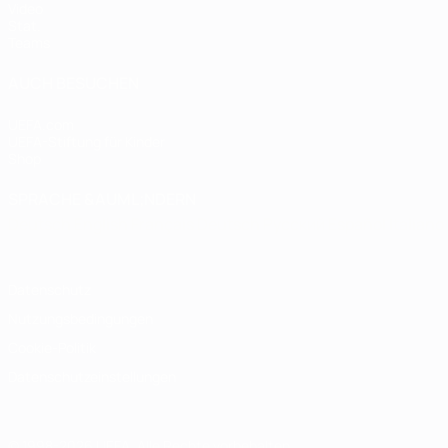
Video
Stat.
Teams
AUCH BESUCHEN
UEFA.com
UEFA-Stiftung für Kinder
Shop
SPRACHE &AUML;NDERN
Deutsch
English
Français
Deutsch
Русский
Español
Italiano
Datenschutz
Nutzungsbedingungen
Cookie-Politik
Datenschutzeinstellungen
© 1998-2026 UEFA. Alle Rechte vorbehalten