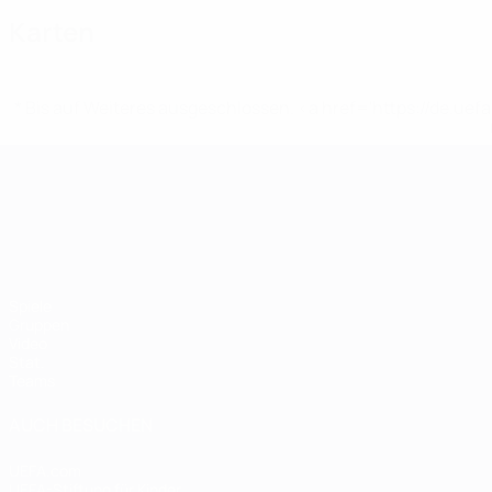
Karten
* Bis auf Weiteres ausgeschlossen. <a href='https://de.
UEFA-U21-Europameisterscha
Spiele
Gruppen
Video
Stat.
Teams
AUCH BESUCHEN
UEFA.com
UEFA-Stiftung für Kinder