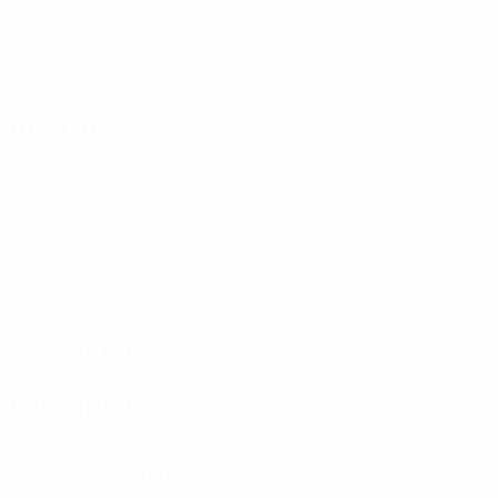
Tore
2,21 im Schnitt pro Spiel
7
Gelbe Karten
1,4 im Schnitt pro Spiel
Angriff
Verteilung
Verteidigung
Torwartspiel