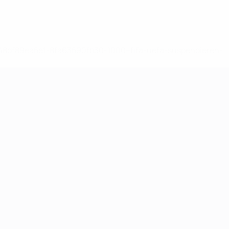
-148df89ea5e1-8fa63590fb30-1000--fifa-uefa-suspendieren-
>