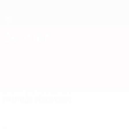
Direkt
zum
Hauptinhalt
UEFA-U21-Europameisterschaft
Belgien
Belgien Statistiken UEFA U21-EM 2027
Überblick
Spiele
Statistiken
Kader
Wichtige Statistiken
11