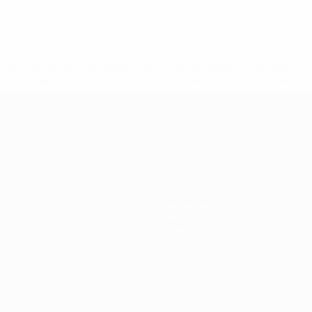
uefa.com/insideuefa/mediaservices/mediareleases/news/0272
russische-vereine-und-nationalmannschaft/'>Mehr hier</a
ft
News
Geschichte
Über
Shop