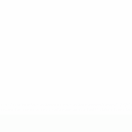
uefa.com/insideuefa/mediaservices/mediareleases/news/0272
russische-vereine-und-nationalmannschaft/'>Mehr hier</a