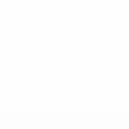
-148df89ea5e1-8fa63590fb30-1000--fifa-uefa-suspendieren-
>