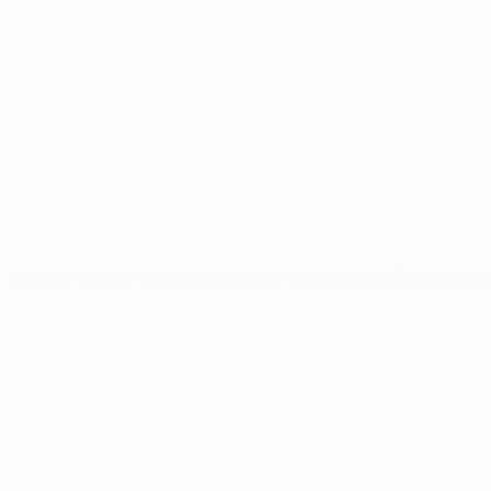
Spiele
Auslosungen
Video
Teams
SEITEN IM UEFA-NETZWERK
UEFA.com
UEFA-Stiftung für Kinder
SPRACHE &AUML;NDERN
Deutsch
English
Français
Deutsch
Русский
Español
Italiano
Datenschutz
Nutzungsbedingungen
Cookie-Politik
Datenschutzeinstellungen