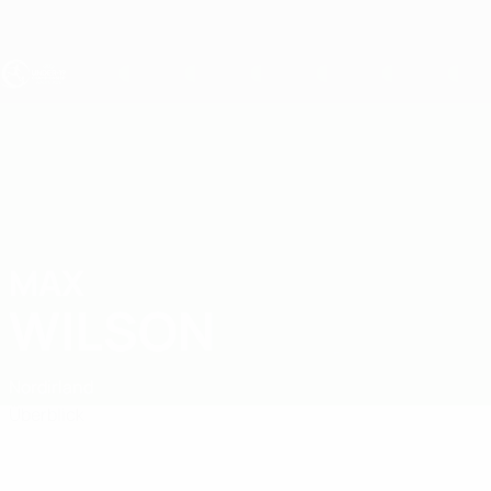
Direkt
zum
Hauptinhalt
UEFA U19-EM
MAX
Max Wilson Stat.
WILSON
Nordirland
Überblick