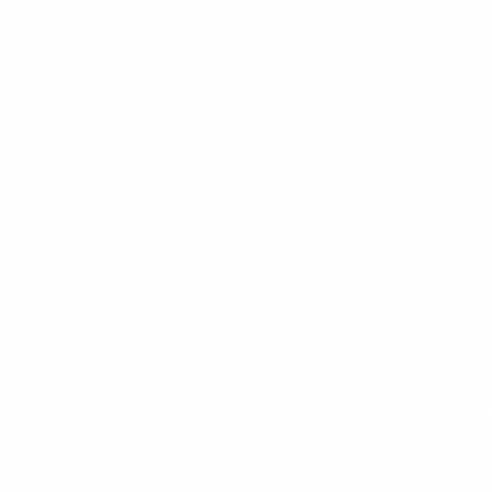
* Bis auf Weiteres ausgeschlossen. <a href='https://de.
UEFA U19-EM