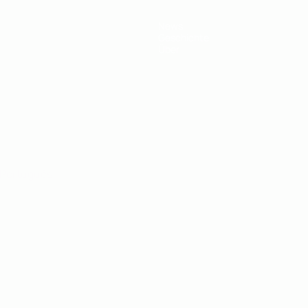
News
Geschichte
Über
Português