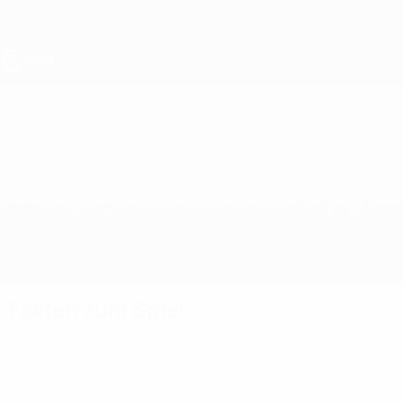
Direkt
zum
Hauptinhalt
UEFA U19-EM
Nordirland vs Kasachstan
Überblick
Updates
Infos zum Spiel
Fakten zum Spiel