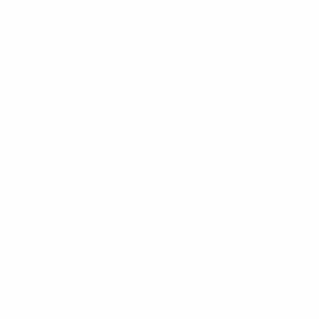
UEFA U19-EM
Spiele
News
Auslosungen
Geschichte
Video
Über
Teams
SEITEN IM
UEFA-
NETZWERK
UEFA.com
UEFA-Stiftung
für Kinder
SPRACHE &AUML;NDERN
Deutsch
English
Français
Deutsch
Русский
Español
Italiano
Português
Datenschutz