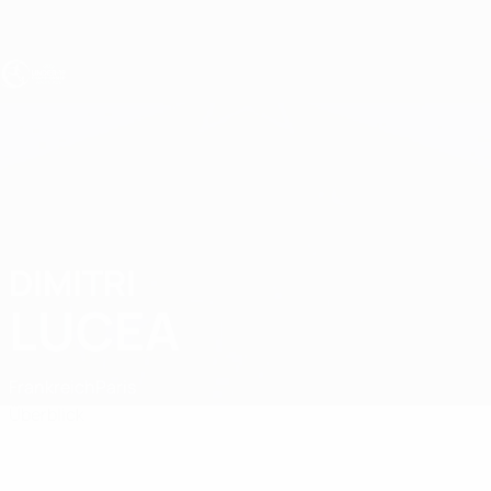
Direkt
zum
Hauptinhalt
UEFA U19-EM
DIMITRI
Dimitri Lucea Stat.
LUCEA
Frankreich
Paris
Überblick