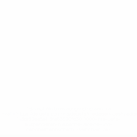
* Bis auf Weiteres ausgeschlossen. <a
href='https://de.uefa.com/insideuefa/mediaservices/medi
148df89ea5e1-8fa63590fb30-1000--fifa-uefa-
suspendieren-russische-vereine-und-
nationalmannschaft/'>Mehr hier</a>