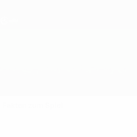
Direkt
zum
Hauptinhalt
UEFA U19-EM
Frankreich vs Kroatien
Überblick
Updates
Infos zum Spiel
Fakten zum Spiel