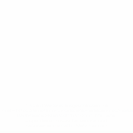
* Bis auf Weiteres ausgeschlossen. <a
href='https://de.uefa.com/insideuefa/mediaservices/medi
148df89ea5e1-8fa63590fb30-1000--fifa-uefa-
suspendieren-russische-vereine-und-
nationalmannschaft/'>Mehr hier</a>