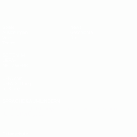
UEFA U19-EM
Spiele
News
Auslosungen
Geschichte
Video
Über
Teams
SEITEN IM
UEFA-
NETZWERK
UEFA.com
UEFA-Stiftung
für Kinder
SPRACHE &AUML;NDERN
Deutsch
English
Français
Deutsch
Русский
Español
Italiano
Português
Datenschutz