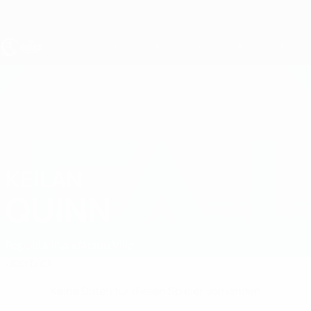
Direkt
zum
Hauptinhalt
UEFA U19-EM
KEILAN
Keilan Quinn Stat.
QUINN
Republik Irland
Aston Villa
Überblick
Keine Daten für diesen Spieler vorhanden