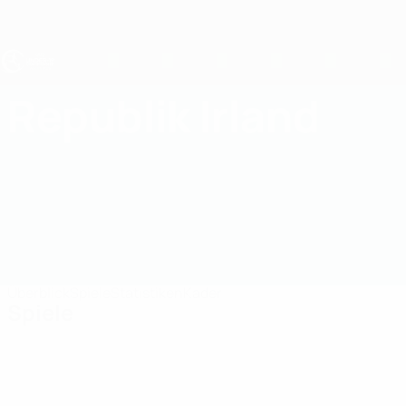
Direkt
zum
Hauptinhalt
UEFA U19-EM
Republik Irland
Republik Irland UEFA U19-EM 2027
Überblick
Spiele
Statistiken
Kader
Spiele