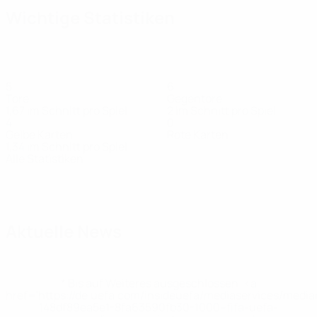
Wichtige Statistiken
5
6
Tore
Gegentore
1,67 im Schnitt pro Spiel
2 im Schnitt pro Spiel
4
0
Gelbe Karten
Rote Karten
1,34 im Schnitt pro Spiel
Alle Statistiken
Kader
A.
Akinrintoyo
Atherton
Brody
Brown
Butle
Stürmer
Stürmer
Mittelfeldspieler
Mittelfeldspieler
Vertei
Noonan
Torhüter
Aktuelle News
* Bis auf Weiteres ausgeschlossen. <a
href='https://de.uefa.com/insideuefa/mediaservices/medi
148df89ea5e1-8fa63590fb30-1000--fifa-uefa-