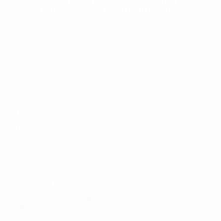
suspendieren-russische-vereine-und-
nationalmannschaft/'>Mehr hier</a>
UEFA U19-EM
Spiele
News
Auslosungen
Geschichte
Video
Über
Teams
SEITEN IM
UEFA-
NETZWERK
UEFA.com
UEFA-Stiftung
für Kinder
SPRACHE &AUML;NDERN
Deutsch
English
Français
Deutsch
Русский
Español
Italiano
Português