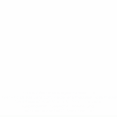
* Bis auf Weiteres ausgeschlossen. <a
href='https://de.uefa.com/insideuefa/mediaservices/medi
148df89ea5e1-8fa63590fb30-1000--fifa-uefa-
suspendieren-russische-vereine-und-
nationalmannschaft/'>Mehr hier</a>