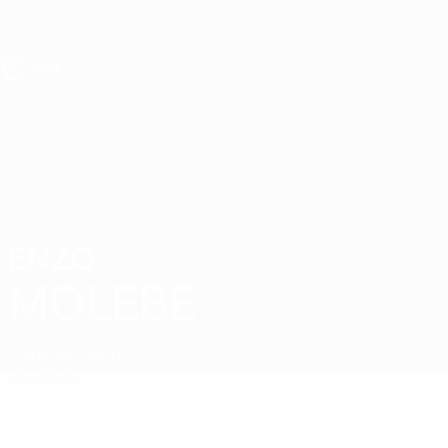
Direkt
zum
Hauptinhalt
UEFA U19-EM
ENZO
Enzo Molebe Stat.
MOLEBE
Frankreich
Lyon
Überblick