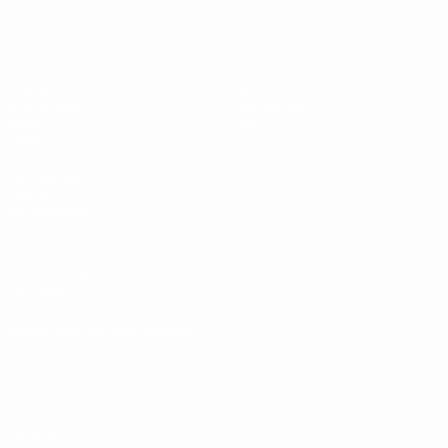
UEFA U19-EM
Spiele
News
Auslosungen
Geschichte
Video
Über
Teams
SEITEN IM
UEFA-
NETZWERK
UEFA.com
UEFA-Stiftung
für Kinder
SPRACHE &AUML;NDERN
Deutsch
English
Français
Deutsch
Русский
Español
Italiano
Português
Datenschutz