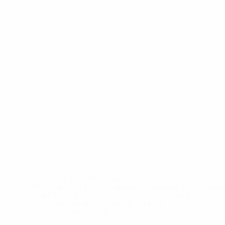
* Bis auf Weiteres ausgeschlossen. <a
href='https://de.uefa.com/insideuefa/mediaservices/medi
148df89ea5e1-8fa63590fb30-1000--fifa-uefa-
suspendieren-russische-vereine-und-
nationalmannschaft/'>Mehr hier</a>