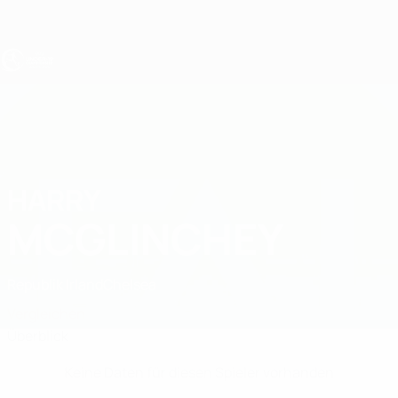
Direkt
zum
Hauptinhalt
UEFA U19-EM
HARRY
Harry McGlinchey Stat.
MCGLINCHEY
Republik Irland
Chelsea
Vergleichen
Überblick
Keine Daten für diesen Spieler vorhanden