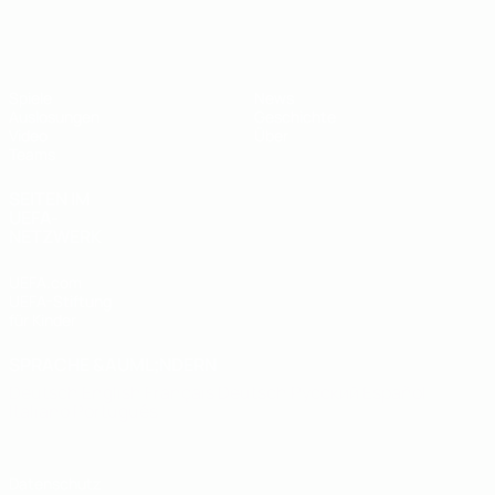
UEFA U19-EM
Spiele
News
Auslosungen
Geschichte
Video
Über
Teams
SEITEN IM
UEFA-
NETZWERK
UEFA.com
UEFA-Stiftung
für Kinder
SPRACHE &AUML;NDERN
Deutsch
English
Français
Deutsch
Русский
Español
Italiano
Português
Datenschutz