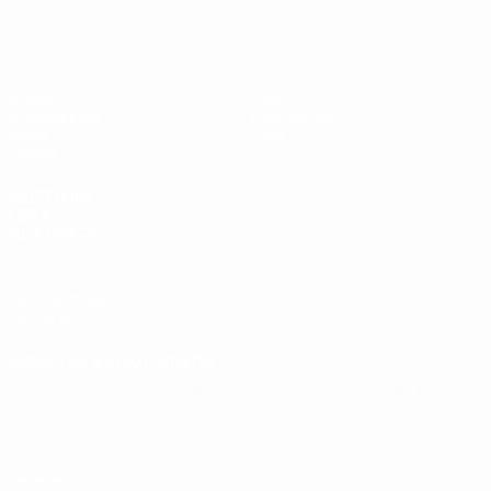
UEFA U19-EM
Spiele
News
Auslosungen
Geschichte
Video
Über
Teams
SEITEN IM
UEFA-
NETZWERK
UEFA.com
UEFA-Stiftung
für Kinder
SPRACHE &AUML;NDERN
Deutsch
English
Français
Deutsch
Русский
Español
Italiano
Português
Datenschutz