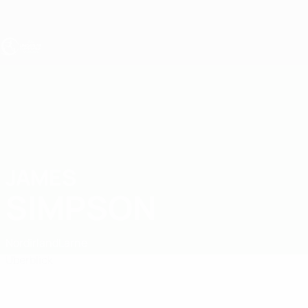
Direkt
zum
Hauptinhalt
UEFA U19-EM
JAMES
James Simpson Stat.
SIMPSON
Nordirland
Larne
Überblick