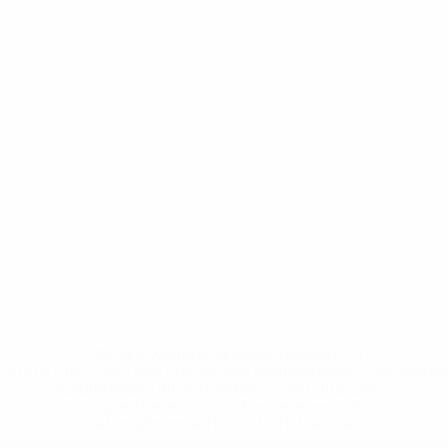
* Bis auf Weiteres ausgeschlossen. <a
href='https://de.uefa.com/insideuefa/mediaservices/medi
148df89ea5e1-8fa63590fb30-1000--fifa-uefa-
suspendieren-russische-vereine-und-
nationalmannschaft/'>Mehr hier</a>