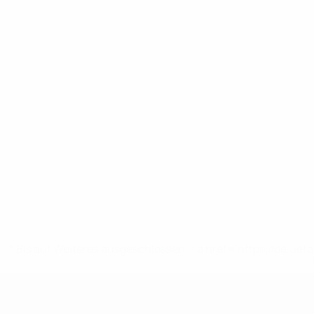
* Bis auf Weiteres ausgeschlossen. <a href='https://de.
UEFA U19-EM