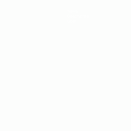
News
Geschichte
Über
Português