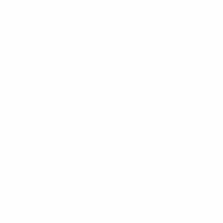
Spiele
Auslosungen
Video
Teams
SEITEN IM UEFA-NETZWERK
UEFA.com
UEFA-Stiftung für Kinder
SPRACHE &AUML;NDERN
Deutsch
English
Français
Deutsch
Русский
Español
Italiano
Datenschutz
Nutzungsbedingungen
Cookie-Politik
Datenschutzeinstellungen