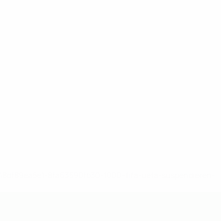
-148df89ea5e1-8fa63590fb30-1000--fifa-uefa-suspendieren-
>