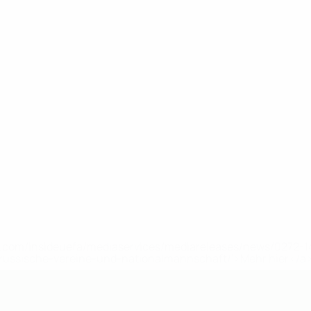
uefa.com/insideuefa/mediaservices/mediareleases/news/0272
russische-vereine-und-nationalmannschaft/'>Mehr hier</a