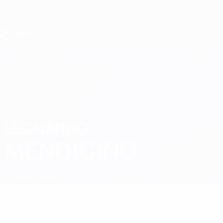
Direkt
zum
Hauptinhalt
UEFA U19-EM
LEONARDO
Leonardo Mendicino Stat.
MENDICINO
Italien
Atalanta
Überblick