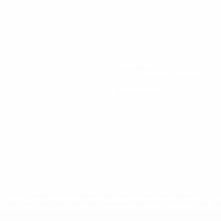
2
Gegentore
0,67 im Schnitt pro Spiel
0
Rote Karten
io
Campaniello
Cereser
Damiano
De Paoli
Dottori
Fogliaro
Iddr
eidiger
Stürmer
Torhüter
Stürmer
Verteidiger
Mittelfeldspieler
Stürmer
Vert
uefa.com/insideuefa/mediaservices/mediareleases/news/0272
russische-vereine-und-nationalmannschaft/'>Mehr hier</a