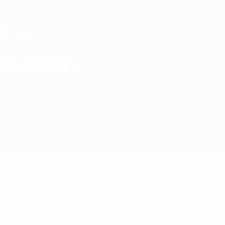
Direkt
zum
Hauptinhalt
UEFA U19-EM
Italien
Italien UEFA U19-EM 2027
Überblick
Spiele
Statistiken
Kader
Spiele