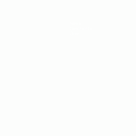
News
Geschichte
Über
Português