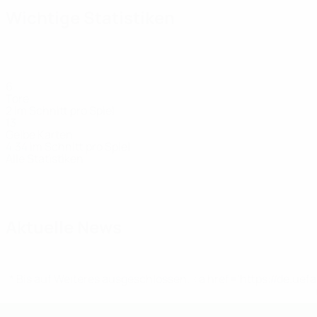
Wichtige Statistiken
6
Tore
2 im Schnitt pro Spiel
13
Gelbe Karten
4,34 im Schnitt pro Spiel
Alle Statistiken
Kader
Arena
Ballanti
Baralla
Bonacina
Borasio
Bov
Stürmer
Mittelfeldspieler
Mittelfeldspieler
Stürmer
Mittelfeldspieler
Vert
Aktuelle News
* Bis auf Weiteres ausgeschlossen. <a href='https://de.
UEFA U19-EM