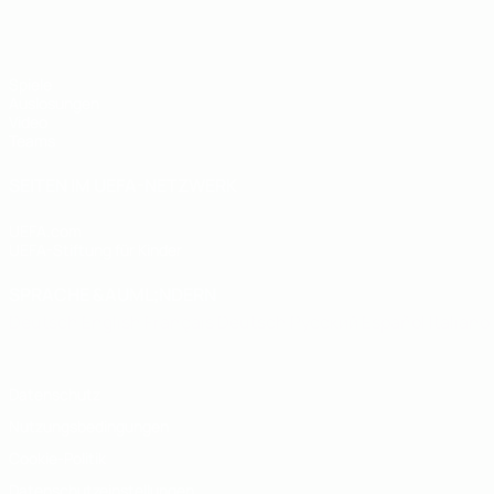
Spiele
Auslosungen
Video
Teams
SEITEN IM UEFA-NETZWERK
UEFA.com
UEFA-Stiftung für Kinder
SPRACHE &AUML;NDERN
Deutsch
English
Français
Deutsch
Русский
Español
Italiano
Datenschutz
Nutzungsbedingungen
Cookie-Politik
Datenschutzeinstellungen