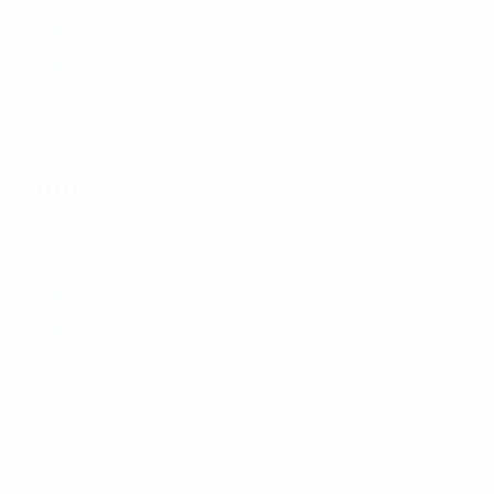
AND
18
3
-
Marti
10
AND
18
2
-
Rodriguez
14
AND
18
2
-
Sola
16
AND
16
2
-
Stürmer
Alter
EM
T
Cesar Gonzalez
9
AND
18
3
2
Trindade
11
AND
18
1
-
Carlos Gonzalez
18
AND
17
2
-
Sanchez
19
AND
17
3
-
Pinto
20
AND
18
3
-
Gil
21
AND
18
2
-
Subiros
22
AND
17
1
-