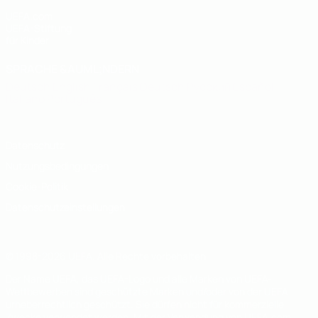
UEFA.com
UEFA-Stiftung
für Kinder
SPRACHE &AUML;NDERN
Deutsch
English
Français
Deutsch
Русский
Español
Italiano
Português
Datenschutz
Nutzungsbedingungen
Cookie-Politik
Datenschutzeinstellungen
© 1998-2026 UEFA. Alle Rechte vorbehalten
Der Name UEFA, das UEFA-Logo und alle Marken von UEFA-
Wettbewerben sind geschützte Marken und/oder von der UEFA
urheberrechtlich geschützt. Sie dürfen nicht für kommerzielle
Zwecke verwendet werden. Mit der Verwendung von UEFA.com