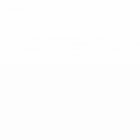
Trainer
Oscar Sonejee
AND
* Bis auf Weiteres ausgeschlossen. <a
href='https://de.uefa.com/insideuefa/mediaservices/medi
148df89ea5e1-8fa63590fb30-1000--fifa-uefa-
suspendieren-russische-vereine-und-
nationalmannschaft/'>Mehr hier</a>
UEFA U19-EM
Spiele
News
Auslosungen
Geschichte
Video
Über
Teams
SEITEN IM
UEFA-
NETZWERK