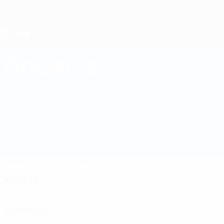
Direkt
zum
Hauptinhalt
UEFA U19-EM
Andorra
Andorra UEFA U19-EM 2027
Überblick
Spiele
Statistiken
Kader
Kader
Torhüter
Alter
EM
GT
Aroca
1