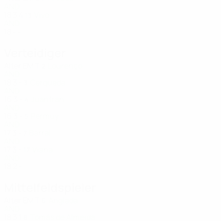
AND
18
3
4
Vivó
13
AND
18
-
-
Verteidiger
Alter
EM
T
Lourenço
2
AND
18
3
-
Cerqueda
3
AND
16
3
-
Juanfran
4
AND
16
3
-
Permuy
5
AND
17
3
-
Barral
7
AND
17
3
-
Viana
17
AND
18
2
-
Mittelfeldspieler
Alter
EM
T
Anglada
6
AND
18
3
1
Tomás de Almeida
8