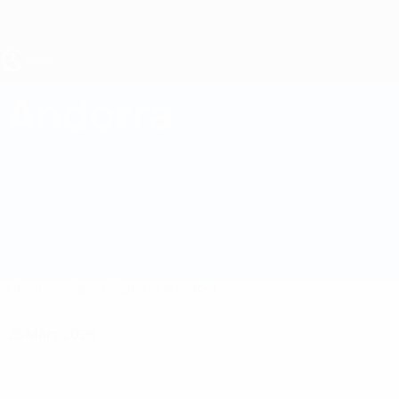
Direkt
zum
Hauptinhalt
UEFA U19-EM
Andorra
Andorra UEFA U19-EM 2027
Überblick
Spiele
Statistiken
Kader
25 März 2026