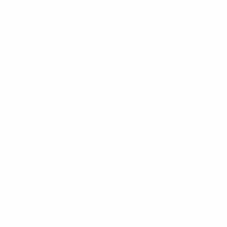
suspendieren-russische-vereine-und-
nationalmannschaft/'>Mehr hier</a>
UEFA U19-EM
Spiele
News
Auslosungen
Geschichte
Video
Über
Teams
SEITEN IM
UEFA-
NETZWERK
UEFA.com
UEFA-Stiftung
für Kinder
SPRACHE &AUML;NDERN
Deutsch
English
Français
Deutsch
Русский
Español
Italiano
Português