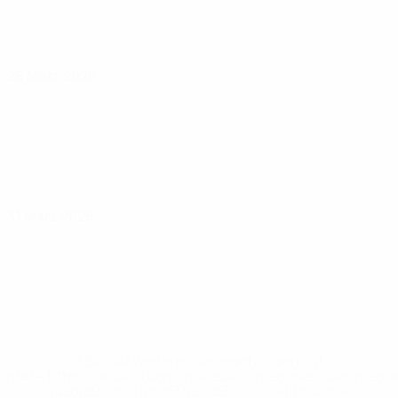
28 März 2026
31 März 2026
* Bis auf Weiteres ausgeschlossen. <a
href='https://de.uefa.com/insideuefa/mediaservices/medi
148df89ea5e1-8fa63590fb30-1000--fifa-uefa-