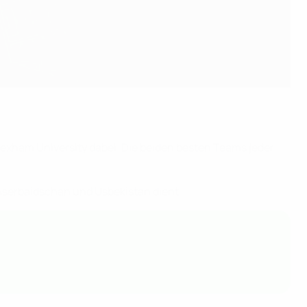
rexham University dabei. Die beiden besten Teams jeder
n Aserbaidschan und Usbekistan dient.