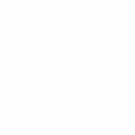
h gegen Belgien (09.09.), 2:5 n gegen Schweiz (08.10.), 2:0 n ge
en Deutschland (18.11.), 0:4 n gegen USA (28.03.), 2:0 n gegen 
 2026