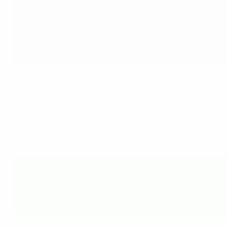
Die Teilnehmer der U19-EM 2026 in Wales
UEFA
Die
UEFA-U19-Europameisterschaft
2026 findet vom 28. Juni
Neben Gastgeber Wales waren die sieben Sieger der Eliter
Gruppe ziehen ins Halbfinale ein.
Wir stellen die acht Teilnehmer des Wettbewerbs vor, der 
Gruppen der U19-EM 2026
Gruppe A
: Wales (Gastgeber), Dänemark, Deutschland,
Gruppe B
: Kroatien, Serbien, Italien, Ukraine