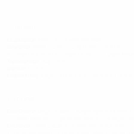
Halbfinal-Highlights: Spanien - Deutschland 6:5 n.V.
Spanien
Qualifikation
: Freilos als topgesetztes Team
Eliterunde
: Sieger Gruppe 7 (ausgetragen in Spanien)
4:0 gegen Slowenien, 4:0 gegen Finnland, 3:0 gegen Nied
Toptorschütze
: Hugo López 4
2024/25
: Finalist
Größter Erfolg
: Sieger x 9 (2002, 2004, 2006, 2007, 2011, 2
Ukraine
Qualifikation
: Sieger Gruppe 5 (ausgetragen in Albanien)
3:0 gegen Albanien, 3:0 gegen Montenegro, 3:0 gegen Slo
Eliterunde
: Sieger Gruppe 5 (ausgetragen in Rumänien)
1:0 gegen Nordirland, 3:0 gegen Kasachstan, 1:1 gegen R