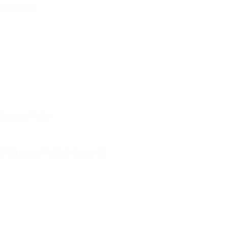
Österreich
:0 gegen Polen
l Iddrissou, Mattia Mosconi 2