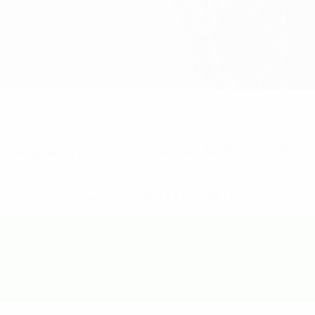
 bis 11. Juli in Wales statt.
unde bei der Auslosung am Donnerstag, den 16. April an der W
gleichzeitig als Qualifikation der UEFA für die U20-WM 2027 i
 Spanien