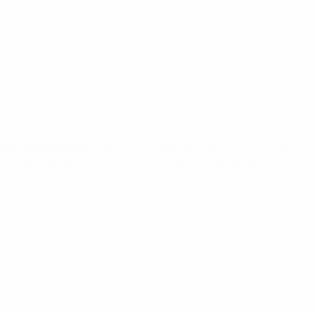
gen Niederlande (11.10.), 0:7 n gegen England (14.10.), 3:2
Katar (U20 (05.06.), 1:3 n gegen Schweden U18 (08.06.)