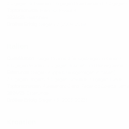
2:2 gegen Schweden, 1:0 gegen Griechenland, 3:2 gegen 
Toptorschütze
: Francis Onyeka 8
2024/25
: Halbfinale
Größter Erfolg
: Sieger x 2 (2008, 2014)
Italien
Qualifikation
: Sieger Gruppe 9 (ausgetragen in Italien)
8:0 gegen Moldau, 0:0 gegen Bosnien und Herzegowina, 1
Eliterunde
: Sieger Gruppe 6 (ausgetragen in Italien)
3:0 gegen Ungarn, 3:0 gegen Slowakei, 1:1 gegen Türkei
Toptorschützen
: Alessandro Ciardi, Federico Coletta, Jama
2024/25
: Eliterunde
Größter Erfolg
: Sieger x 3 (2003, 2023)
Kroatien