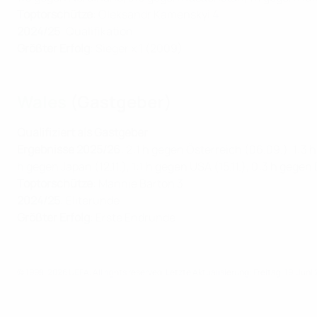
Toptorschütze
: Oleksandr Kamenskyi 4
2024/25
: Qualifikation
Größter Erfolg
: Sieger x 1 (2009)
Wales
(Gastgeber)
Qualifiziert als Gastgeber
Ergebnisse 2025/26
: 2:1 h gegen Österreich (06.09.), 1:3 
h gegen Japan (12.11.), 1:1 h gegen USA (15.11.), 0:3 h geg
Toptorschütze
: Mannie Barton 3
2024/25
: Eliterunde
Größter Erfolg
: Erste Endrunde
© 1998-2026 UEFA. All rights reserved.
Letzte Aktualisierung: Freitag, 19. Juni