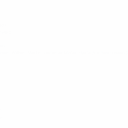
iz)
hweiz
ien
esen, William Martin, Valdemar Møller, Hjalte Boe Rasmussen 
)
en