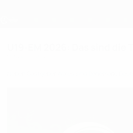
Direkt
zum
Hauptinhalt
UEFA U19-EM
U19-EM 2026: Das sind die 
Mittwoch, 1. April 2026
Neben Gastgeber Wales sind Dänemark, Deutsch