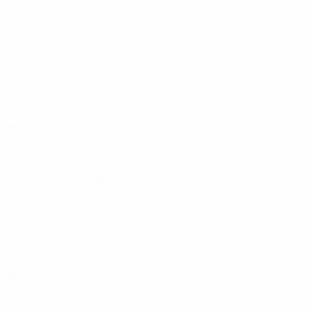
erlande
012, 2015, 2019, 2024)
wakei
umönien