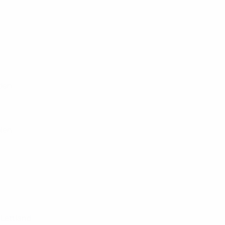
eden
olen
 Lettland