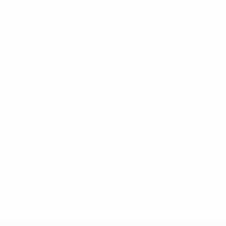
en (Gastgeber)
innland, Slowenien
ärz 2026