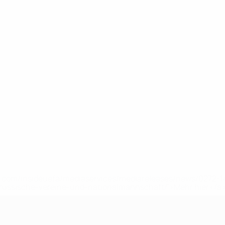
uefa.com/insideuefa/mediaservices/mediareleases/news/0272
russische-vereine-und-nationalmannschaft/'>Mehr hier</a