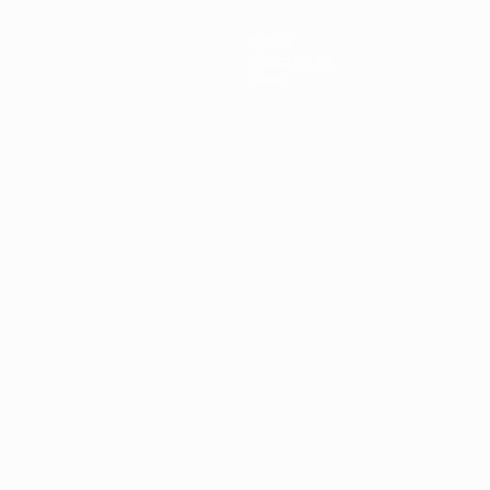
News
Geschichte
Über
Português