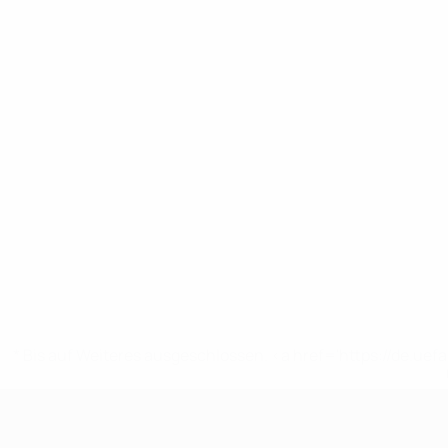
* Bis auf Weiteres ausgeschlossen. <a href='https://de.
UEFA U17-EM