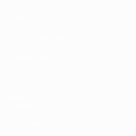
Spiele
Auslosungen
Video
Teams
SEITEN IM UEFA-NETZWERK
UEFA.com
UEFA-Stiftung für Kinder
SPRACHE &AUML;NDERN
Deutsch
English
Français
Deutsch
Русский
Español
Italiano
Datenschutz
Nutzungsbedingungen
Cookie-Politik
Datenschutzeinstellungen