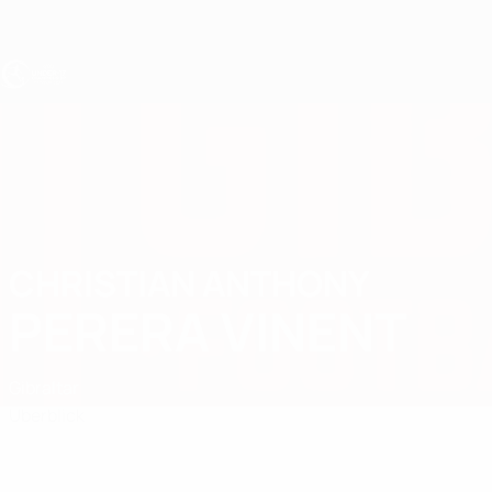
Direkt
zum
Hauptinhalt
UEFA U17-EM
CHRISTIAN ANTHONY
Christian Anthony Perera Vinent Stat.
PERERA VINENT
Gibraltar
Überblick