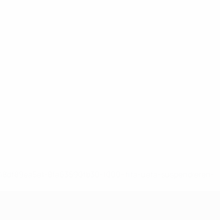
-148df89ea5e1-8fa63590fb30-1000--fifa-uefa-suspendieren-
>